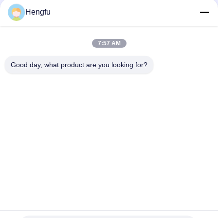
1
Hengfu
7:57 AM
দ্রুত যোগাযোগ
Good day, what product are you looking for?
ঠিকানা
পুজি ভিলেজ, ন্যান্সিয়াকোউ টাউন, ডংগুয়াং কাউন্টি, ক্যাংঝু সিটি,হেবেই প্রদেশ,চীন
টেলিফোন
0086-13833739407
ই-মেইল
sale@hengfumachinery.com
গোপনীয়তা নীতি
|
সাইট ম্যাপ
| চীন ভালো মানের ছাদ দেয়াল প্যানেল রোল গঠন মেশিন