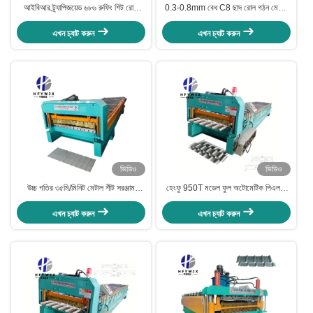
আইবিআর ট্র্যাপিজয়েড ৬৮৬ রুফিং শিট রোল
0.3-0.8mm বেধ C8 ছাদ রোল গঠন মেশিন
ফর্মিং মেশিন ২৩টি ফর্মিং স্টেশন, ৪০মি/মিনিট
পিএলসি নিয়ন্ত্রণ সিস্টেম
উৎপাদন গতি এবং পিএলসি কন্ট্রোল সিস্টেম সহ
এখন চ্যাট করুন
এখন চ্যাট করুন
ভিডিও
ভিডিও
উচ্চ গতির ৩৫মি/মিনিট মেটাল শীট সরঞ্জাম
হেংফু 950T মডেল ফুল অটোমেটিক পিএলসি
০.৩-০.৮মিমি পুরুত্বের জন্য পিএলসি কন্ট্রোল
কন্ট্রোল সিস্টেম রোল ফর্মিং মেশিন 40M / মিনিট
সিস্টেম সহ সি৮ ট্র্যাপিজয়েডাল রোল ফর্মিং মেশিন
ফর্মিং গতির সাথে ট্র্যাপেজয়েডাল ছাদ শীট জন্য
এখন চ্যাট করুন
এখন চ্যাট করুন