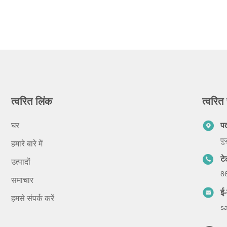
त्वरित लिंक
त्वरित 
घर
प
पु
हमारे बारे में
ट
उत्पादों
8
समाचार
ई-
हमसे संपर्क करें
s