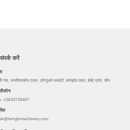
संपर्क करें
ता
ज़ी गांव, नानशियाकोउ टाउन, डोंगगुआंग काउंटी, कांगझोउ शहर, हेबेई प्रांत, चीन
ेलीफोन
6--13833739407
मेल
ale@hengfumachinery.com