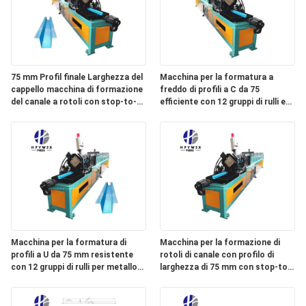
75 mm Profil finale Larghezza del
Macchina per la formatura a
cappello macchina di formazione
freddo di profili a C da 75
del canale a rotoli con stop-to-
efficiente con 12 gruppi di rulli e
cut idraulico e velocità regolabile
taglio idraulico a fermo per la
da 0 a 10 m/min
produzione di profili metallici da
0,4-0,5 mm
Macchina per la formatura di
Macchina per la formazione di
profili a U da 75 mm resistente
rotoli di canale con profilo di
con 12 gruppi di rulli per metallo
larghezza di 75 mm con stop-to-
da 0,4-0,5 mm e taglio idraulico
cut idraulico e 12 gruppi di rulli