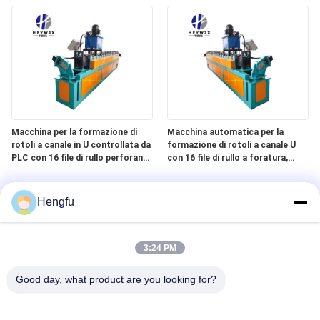
per pannelli di copertura in
metallo
Macchina per la formazione di
Macchina automatica per la
rotoli a canale in U controllata da
formazione di rotoli a canale U
PLC con 16 file di rullo perforante
con 16 file di rullo a foratura,
e taglio a doppia lama idraulico
controllo touch screen PLC e
taglio a doppia lama idraulico
Hengfu
3:24 PM
Good day, what product are you looking for?