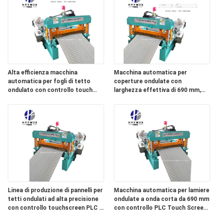
Alta efficienza macchina
Macchina automatica per
automatica per fogli di tetto
coperture ondulate con
ondulato con controllo touch
larghezza effettiva di 690 mm,
screen PLC, velocità regolabile da
controllo PLC con touchscreen e
0 a 40 m/min e deviazione di
taglio volante servoassistito
dimensione ± 1 mm
Linea di produzione di pannelli per
Macchina automatica per lamiere
tetti ondulati ad alta precisione
ondulate a onda corta da 690 mm
con controllo touchscreen PLC e
con controllo PLC Touch Screen
taglio volante servoassistito
e velocità regolabile 0-40 m/min