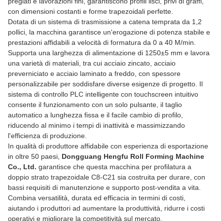
pregiati e lavorazioni fini, garantiscono profili lisci, privi di graffi,
con dimensioni costanti e forme trapezoidali perfette.
Dotata di un sistema di trasmissione a catena temprata da 1,2
pollici, la macchina garantisce un'erogazione di potenza stabile e
prestazioni affidabili a velocità di formatura da 0 a 40 M/min.
Supporta una larghezza di alimentazione di 1250±5 mm e lavora
una varietà di materiali, tra cui acciaio zincato, acciaio
preverniciato e acciaio laminato a freddo, con spessore
personalizzabile per soddisfare diverse esigenze di progetto. Il
sistema di controllo PLC intelligente con touchscreen intuitivo
consente il funzionamento con un solo pulsante, il taglio
automatico a lunghezza fissa e il facile cambio di profilo,
riducendo al minimo i tempi di inattività e massimizzando
l'efficienza di produzione.
In qualità di produttore affidabile con esperienza di esportazione
in oltre 50 paesi,
Dongguang Hengfu Roll Forming Machine
Co., Ltd.
garantisce che questa macchina per profilatura a
doppio strato trapezoidale C8-C21 sia costruita per durare, con
bassi requisiti di manutenzione e supporto post-vendita a vita.
Combina versatilità, durata ed efficacia in termini di costi,
aiutando i produttori ad aumentare la produttività, ridurre i costi
operativi e migliorare la competitività sul mercato.