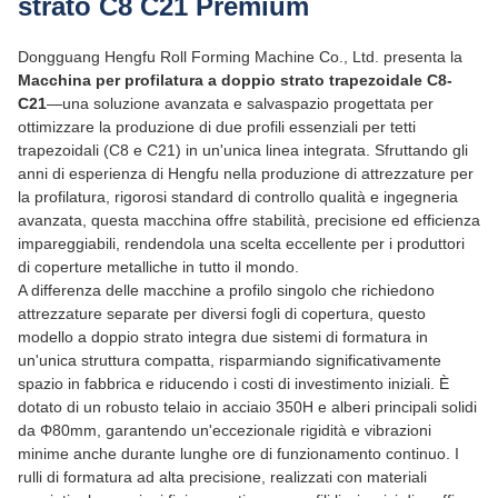
strato C8 C21 Premium
Dongguang Hengfu Roll Forming Machine Co., Ltd. presenta la
Macchina per profilatura a doppio strato trapezoidale C8-
C21
—una soluzione avanzata e salvaspazio progettata per
ottimizzare la produzione di due profili essenziali per tetti
trapezoidali (C8 e C21) in un'unica linea integrata. Sfruttando gli
anni di esperienza di Hengfu nella produzione di attrezzature per
la profilatura, rigorosi standard di controllo qualità e ingegneria
avanzata, questa macchina offre stabilità, precisione ed efficienza
impareggiabili, rendendola una scelta eccellente per i produttori
di coperture metalliche in tutto il mondo.
A differenza delle macchine a profilo singolo che richiedono
attrezzature separate per diversi fogli di copertura, questo
modello a doppio strato integra due sistemi di formatura in
un'unica struttura compatta, risparmiando significativamente
spazio in fabbrica e riducendo i costi di investimento iniziali. È
dotato di un robusto telaio in acciaio 350H e alberi principali solidi
da Φ80mm, garantendo un'eccezionale rigidità e vibrazioni
minime anche durante lunghe ore di funzionamento continuo. I
rulli di formatura ad alta precisione, realizzati con materiali