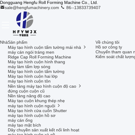
Dongguang Hengfu Roll Forming Machine Co., Ltd.
sale@hengfumachinery.com
86--13833739407
Nhà
Sản phẩm
Về chúng tôi
Hồ sơ công ty
Máy tạo hình cuộn tấm tường mái nhà
Chuyến tham quan 
máy cán ngói tráng men
Kiểm soát chất lượn
Ridge Cap Roll Forming Machine
Máy tạo hình cuộn hình thang
máy làm tấm lợp sóng
Máy tạo hình cuộn tấm tường
Máy tạo hình cuộn hai lớp
máy tạo hình cuộn tôn
Nền tảng máy tạo hình cuộn độ cao
đứng cuộn cuộn cũ
Nền tảng nâng độ cao
Máy tạo cuộn khung thép nhẹ
máy tạo hình cuộn nguội
Máy tạo hình cửa cuốn Shutter
máy tạo hình cuộn hồ sơ
máy cán ống
máy tạo mặt bích
Dây chuyền sản xuất kết nối linh hoạt
máy tạo hình cuộn xà gồ