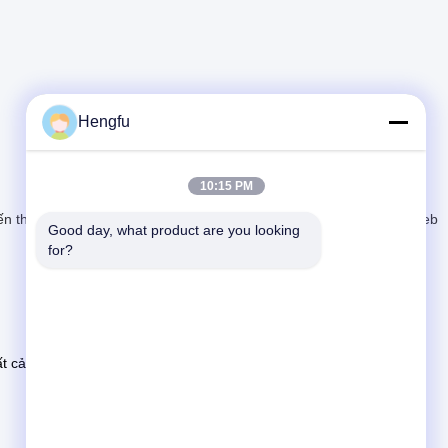
Hengfu
10:15 PM
ến tham quan nhà máy
Kiểm soát chất lượng
Tin tức
Sơ đồ trang web
Good day, what product are you looking 
for?
t cả các quyền được bảo lưu.