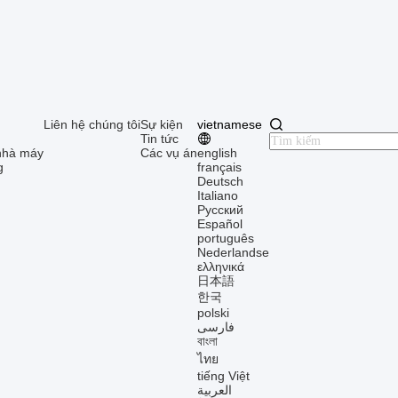
Liên hệ chúng tôi
Sự kiện
vietnamese
Tin tức
nhà máy
Các vụ án
english
g
français
Deutsch
Italiano
Русский
Español
português
Nederlandse
ελληνικά
日本語
한국
polski
فارسی
বাংলা
ไทย
tiếng Việt
العربية