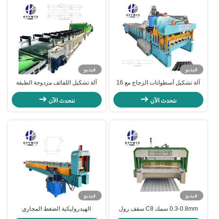
فيديو
فيديو
آلة تشكيل أسطوانات الزجاج مع 16
آلة تشكيل اللفائف مزدوجة الطبقة
محطة تشكيل أسطوانات ونظام تحكم
بتحكم PLC، إطار فولاذي 350H، 40
PLC
متر/دقيقة للسقف
نتحدث الآن
نتحدث الآن
فيديو
فيديو
0.3-0.8mm سمك C8 سقف رول
الهيدروليكية الضغط المجاري
تشكيل آلة نظام التحكم PLC
downspout رول تشكيل آلة مع تحكم