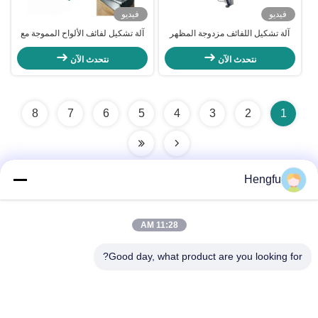
فيديو
فيديو
آلة تشكيل اللفائف مزدوجة المظهر
آلة تشكيل لفائف الألواح المموجة مع
طبقة مزدوجة أداء مستقر لإنتاج ألواح
تحكم ذكي PLC
التسقيف المعدنية
نتحدث الآن
نتحدث الآن
8
7
6
5
4
3
2
1
Hengfu
الاتصال السريع
11:28 AM
العنوان
Good day, what product are you looking for?
قرية بوزي، مدينة نانكسياكو، مقاطعة دونغغوانغ، مدينة كانغتشو،
مقاطعة هيبي، الصين
الهاتف