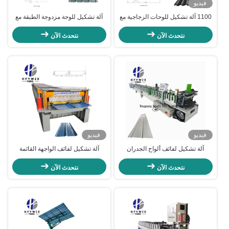
فيديو
1100 آلة تشكيل للوحات الزجاجية مع
آلة تشكيل للوحة مزدوجة الطبقة مع
تحكم PLC ، 16 محطة تشكيل
تحكم PLC 45 # أدوات الفولاذ وأطار
للوحات ، ومحرك سيرفو بقوة 11
الفولاذ 300H
نتحدث الآن
نتحدث الآن
كيلوواط لصنع السقف
فيديو
فيديو
آلة تشكيل لفائف ألواح الجدران
آلة تشكيل لفائف الواجهة القائمة
المعدنية بالتحكم PLC مع 22 صفًا
الهيدروليكية 20 صفًا للقوالب لألواح
وقص هيدروليكي
السقف والجدران المصنوعة من
نتحدث الآن
نتحدث الآن
الصلب الملون