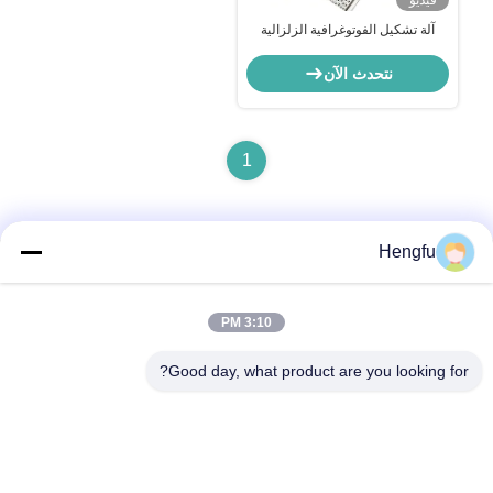
فيديو
آلة تشكيل الفوتوغرافية الزلزالية
للدعامات مع علبة التروس
نتحدث الآن
1
Hengfu
الاتصال السريع
3:10 PM
العنوان
Good day, what product are you looking for?
قرية بوزي، مدينة نانكسياكو، مقاطعة دونغغوانغ، مدينة كانغتشو،
مقاطعة هيبي، الصين
الهاتف
0086-13833739407