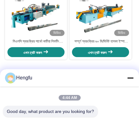
ভিডিও
ভিডিও
পিএলসি স্বয়ংক্রিয় সার্ভো কাটিয়া লিফটিং
সম্পূর্ণ স্বয়ংক্রিয় ৬০ মি/মিনিট হালকা ইস্পাত
প্ল্যাটফর্ম 0-60m / মিনিট স্থায়ী গতি জন্য
কীল ফর্মিং মেশিন ৫০-৭৫-১০০ মডেল
Drywall ধাতু Stud উত্পাদন
এখন চ্যাট করুন
এখন চ্যাট করুন
1
Hengfu
4:44 AM
দ্রুত যোগাযোগ
Good day, what product are you looking for?
ঠিকানা
পুজি ভিলেজ, ন্যান্সিয়াকোউ টাউন, ডংগুয়াং কাউন্টি, ক্যাংঝু সিটি,হেবেই প্রদেশ,চীন
টেলিফোন