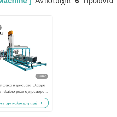
Machine ]
Αντιστοιχία
6
Προϊόντα
Βίντεο
υπωτικά περάσματα Ελαφρύ
α πλαίσιο ρολό σχηματισμού
ανή σύστημα ελέγχου PLC
τε την καλύτερη τιμή