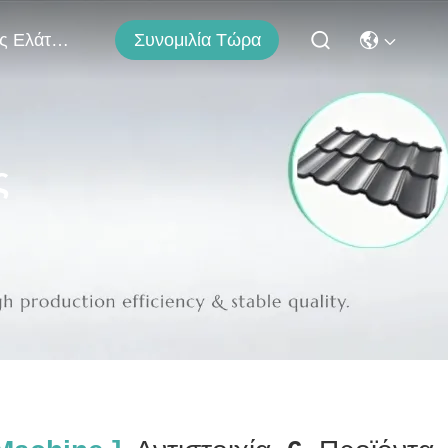
Συνομιλία Τώρα
Μας Ελάτε Σε Επαφή Με
ς