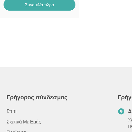
Συνομιλία τώρα
Γρήγορος σύνδεσμος
Γρήγ
Σπίτι
Δ
Χ
Σχετικά Με Εμάς
Π