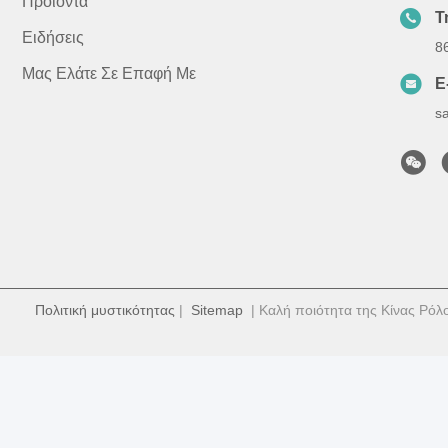
Προϊόντα
Τ
Ειδήσεις
8
Μας Ελάτε Σε Επαφή Με
E
s
Πολιτική μυστικότητας
|
Sitemap
| Καλή ποιότητα της Κίνας Ρόλ