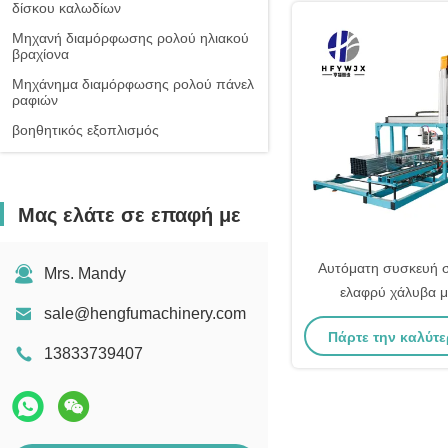
δίσκου καλωδίων
Μηχανή διαμόρφωσης ρολού ηλιακού
βραχίονα
Μηχάνημα διαμόρφωσης ρολού πάνελ
ραφιών
βοηθητικός εξοπλισμός
Μας ελάτε σε επαφή με
Αυτόματη συσκευή σ
Mrs. Mandy
ελαφρύ χάλυβα μ
sale@hengfumachinery.com
σχηματισμού κελιού C
Πάρτε την καλύτε
υψηλή ταχύτητα
13833739407