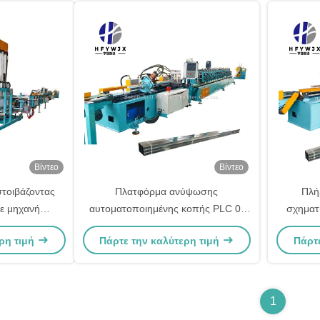
Βίντεο
Βίντεο
τοιβάζοντας
Πλατφόρμα ανύψωσης
Πλή
ε μηχανή
αυτοματοποιημένης κοπής PLC 0-
σχηματ
NC ελεγχόμενη
60m/min Ρυθμίσιμη ταχύτητα για την
χάλυβα 6
ρη τιμή
Πάρτε την καλύτερη τιμή
Πάρτ
 60m/min
παραγωγή ξυλοπετρώματος
1