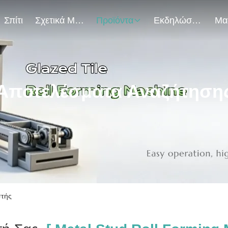
Σπίτι
Σχετικά Με Εμάς
Προϊόντα
Εκδηλώσεις
Αποτελέσματα Αναζήτηση
στής