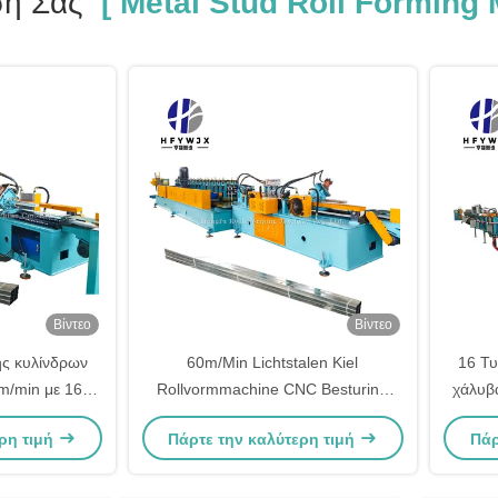
σή Σας
[ Metal Stud Roll Forming 
Βίντεο
Βίντεο
ς κυλίνδρων
60m/Min Lichtstalen Kiel
16 Τ
m/min με 16
Rollvormmachine CNC Besturing
χάλυβ
φωσης και
Automatische Stapeling
μηχ
ρη τιμή
Πάρτε την καλύτερη τιμή
Πάρ
ου PLC