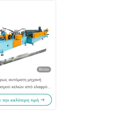
Βίντεο
ρως αυτόματη μηχανή
ισμού κελιών από ελαφρύ
0m/min 50-75-100 μοντέλο
ε την καλύτερη τιμή