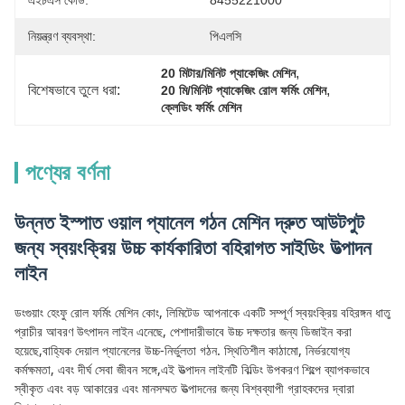
এইচএস কোড:
8455221000
নিয়ন্ত্রণ ব্যবস্থা:
পিএলসি
, 
20 মিটার/মিনিট প্যাকেজিং মেশিন
বিশেষভাবে তুলে ধরা:
, 
20 মি/মিনিট প্যাকেজিং রোল ফর্মিং মেশিন
ক্লেডিং ফর্মিং মেশিন
পণ্যের বর্ণনা
উন্নত ইস্পাত ওয়াল প্যানেল গঠন মেশিন দ্রুত আউটপুট
জন্য স্বয়ংক্রিয় উচ্চ কার্যকারিতা বহিরাগত সাইডিং উত্পাদন
লাইন
ডংগুয়াং হেংফু রোল ফর্মিং মেশিন কোং, লিমিটেড আপনাকে একটি সম্পূর্ণ স্বয়ংক্রিয় বহিরঙ্গন ধাতু
প্রাচীর আবরণ উৎপাদন লাইন এনেছে, পেশাদারীভাবে উচ্চ দক্ষতার জন্য ডিজাইন করা
হয়েছে,বাহ্যিক দেয়াল প্যানেলের উচ্চ-নির্ভুলতা গঠন. স্থিতিশীল কাঠামো, নির্ভরযোগ্য
কর্মক্ষমতা, এবং দীর্ঘ সেবা জীবন সঙ্গে,এই উত্পাদন লাইনটি বিল্ডিং উপকরণ শিল্পে ব্যাপকভাবে
স্বীকৃত এবং বড় আকারের এবং মানসম্মত উত্পাদনের জন্য বিশ্বব্যাপী গ্রাহকদের দ্বারা