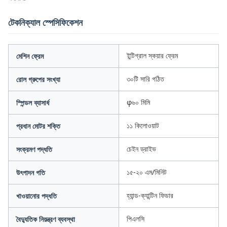
টেকনিক্যাল স্পেসিফিকেশন
ইন্টিগ্রাল স্কয়ার ফ্রেম
মেশিন ফ্রেম
৩০টি সারি গঠিত
রোল গ্রুপের সংখ্যা
φ৬০ মিমি
স্পিন্ডল ব্যাসার্ধ
১১ কিলোওয়াট
প্রধান মোটর শক্তি
চেইন ড্রাইভ
সংক্রমণ পদ্ধতি
১৫-২০ এম/মিনিট
উৎপাদন গতি
হ্যান্ড-ক্যান্টিন ফিডার
খাওয়ানোর পদ্ধতি
পিএলসি
বৈদ্যুতিক নিয়ন্ত্রণ ব্যবস্থা