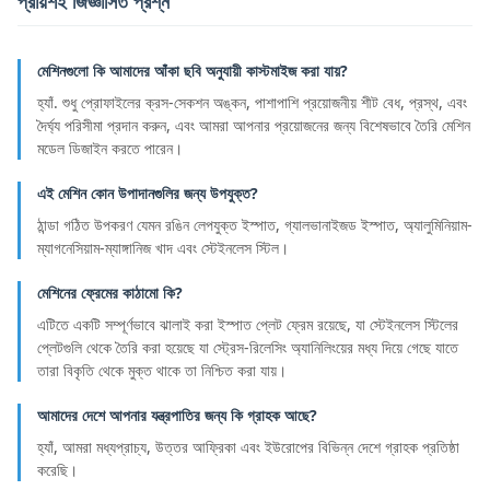
প্রায়শই জিজ্ঞাসিত প্রশ্ন
মেশিনগুলো কি আমাদের আঁকা ছবি অনুযায়ী কাস্টমাইজ করা যায়?
হ্যাঁ. শুধু প্রোফাইলের ক্রস-সেকশন অঙ্কন, পাশাপাশি প্রয়োজনীয় শীট বেধ, প্রস্থ, এবং
দৈর্ঘ্য পরিসীমা প্রদান করুন, এবং আমরা আপনার প্রয়োজনের জন্য বিশেষভাবে তৈরি মেশিন
মডেল ডিজাইন করতে পারেন।
এই মেশিন কোন উপাদানগুলির জন্য উপযুক্ত?
ঠান্ডা গঠিত উপকরণ যেমন রঙিন লেপযুক্ত ইস্পাত, গ্যালভানাইজড ইস্পাত, অ্যালুমিনিয়াম-
ম্যাগনেসিয়াম-ম্যাঙ্গানিজ খাদ এবং স্টেইনলেস স্টিল।
মেশিনের ফ্রেমের কাঠামো কি?
এটিতে একটি সম্পূর্ণভাবে ঝালাই করা ইস্পাত প্লেট ফ্রেম রয়েছে, যা স্টেইনলেস স্টিলের
প্লেটগুলি থেকে তৈরি করা হয়েছে যা স্ট্রেস-রিলেসিং অ্যানিলিংয়ের মধ্য দিয়ে গেছে যাতে
তারা বিকৃতি থেকে মুক্ত থাকে তা নিশ্চিত করা যায়।
আমাদের দেশে আপনার যন্ত্রপাতির জন্য কি গ্রাহক আছে?
হ্যাঁ, আমরা মধ্যপ্রাচ্য, উত্তর আফ্রিকা এবং ইউরোপের বিভিন্ন দেশে গ্রাহক প্রতিষ্ঠা
করেছি।