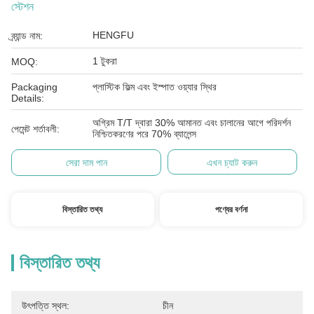
স্টেশন
HENGFU
ব্র্যান্ড নাম:
1 টুকরা
MOQ:
Packaging
প্লাস্টিক ফিল্ম এবং ইস্পাত ওয়্যার স্থির
Details:
অগ্রিম T/T দ্বারা 30% আমানত এবং চালানের আগে পরিদর্শন
পেমেন্ট শর্তাবলী:
নিশ্চিতকরণের পরে 70% ব্যালেন্স
সেরা দাম পান
এখন চ্যাট করুন
বিস্তারিত তথ্য
পণ্যের বর্ণনা
বিস্তারিত তথ্য
উৎপত্তি স্থল:
চীন