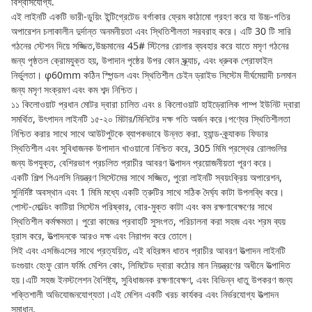
বিশ্বাসযোগ্য.
এই লাইনটি একটি ভারী-ডুয়িং ইন্টিগ্রেটেড বর্গাকার ফ্রেম কাঠামো গ্রহণ করে যা উচ্চ-গতির
অপারেশন চলাকালীন দুর্দান্ত অনমনীয়তা এবং স্থিতিশীলতা সরবরাহ করে। এটি 30 টি সারি
গঠনের স্টেশন দিয়ে সজ্জিত,উচ্চমানের 45# স্টিলের রোলার ব্যবহার করে যাতে মসৃণ গঠনের
জন্য পৃষ্ঠতল ক্রোমযুক্ত হয়, উপাদান পৃষ্ঠের উপর কোন স্ক্র্যাচ, এবং ধ্রুবক প্রোফাইল
নির্ভুলতা। φ60mm কঠিন স্পিন্ডল এবং স্থিতিশীল চেইন ড্রাইভ সিস্টেম দীর্ঘমেয়াদী চলমান
জন্য মসৃণ সংক্রমণ এবং কম শব্দ নিশ্চিত।
১১ কিলোওয়াট প্রধান মোটর দ্বারা চালিত এবং ৪ কিলোওয়াট হাইড্রোলিক পাম্প ইউনিট দ্বারা
সমর্থিত, উৎপাদন লাইনটি ১৫-২০ মিটার/মিনিটের দক্ষ গতি অর্জন করে।পণ্যের স্থিতিশীলতা
নিশ্চিত করার সাথে সাথে আউটপুটকে ব্যাপকভাবে উন্নত করা. হ্যান্ড-ক্র্যাকড ফিডার
স্থিতিশীল এবং সুবিধাজনক উপাদান খাওয়ানো নিশ্চিত করে, 305 মিমি প্রস্থের রোলগুলির
জন্য উপযুক্ত, বেশিরভাগ প্রচলিত প্রাচীর আবরণ উত্পাদন প্রয়োজনীয়তা পূরণ করে।
একটি শিল্প পিএলসি নিয়ন্ত্রণ সিস্টেমের সাথে সজ্জিত, পুরো লাইনটি স্বয়ংক্রিয় অপারেশন,
সুনির্দিষ্ট অবস্থান এবং 1 মিমি মধ্যে একটি ত্রুটির সাথে সঠিক দৈর্ঘ্য কাটা উপলব্ধি করে।
পোস্ট-মোল্ডিং কাটিয়া সিস্টেম পরিষ্কার, বোর-মুক্ত কাটা এবং কম রক্ষণাবেক্ষণের সাথে
স্থিতিশীল কর্মক্ষমতা। পুরো কাজের প্রবাহটি সুসংগত, পরিচালনা করা সহজ এবং শ্রম ব্যয়
হ্রাস করে, উত্পাদনকে আরও দক্ষ এবং নিরাপদ করে তোলে।
সিই এবং এসজিএসের সাথে প্রত্যয়িত, এই বহিরঙ্গন ধাতব প্রাচীর আবরণ উত্পাদন লাইনটি
ডংগুয়াং হেংফু রোল ফর্মিং মেশিন কোং, লিমিটেড দ্বারা কঠোর মান নিয়ন্ত্রণের অধীনে উত্পাদিত
হয়।এটি সহজ ইনস্টলেশন বৈশিষ্ট্য, সুবিধাজনক রক্ষণাবেক্ষণ, এবং বিভিন্ন ধাতু উপকরণ জন্য
শক্তিশালী অভিযোজনযোগ্যতা।এই মেশিন একটি খরচ কার্যকর এবং নির্ভরযোগ্য উত্পাদন
সমাধান.