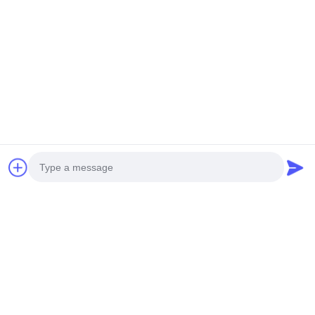
Photo
Video Call
ট্যাগ:
গ্লাসযুক্ত টাইল ফর্মিং মেশিন
Audio Call