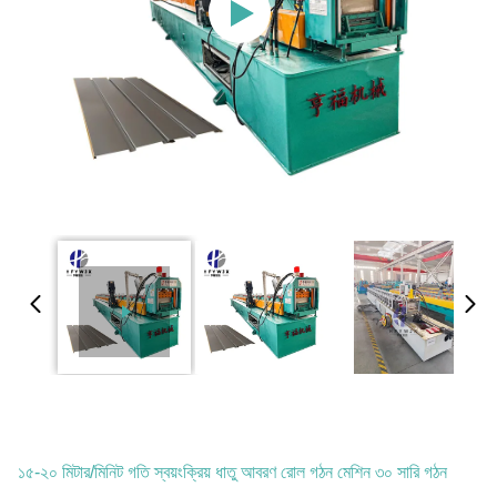
১৫-২০ মিটার/মিনিট গতি স্বয়ংক্রিয় ধাতু আবরণ রোল গঠন মেশিন ৩০ সারি গঠন