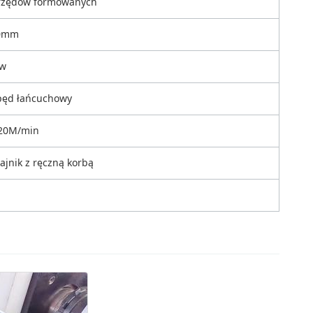
rzędów formowanych
0mm
kw
ęd łańcuchowy
20M/min
ajnik z ręczną korbą