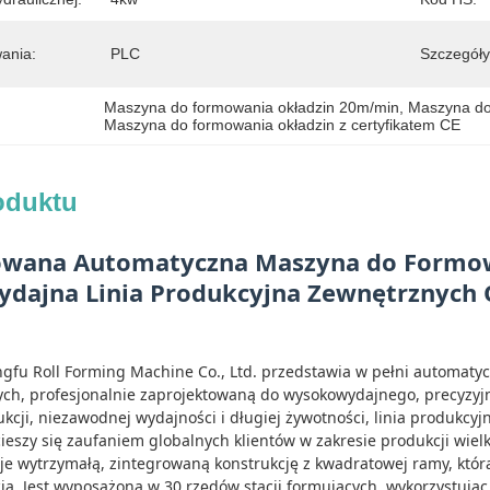
ania:
PLC
Szczegóły
Maszyna do formowania okładzin 20m/min
, 
Maszyna do
Maszyna do formowania okładzin z certyfikatem CE
oduktu
wana Automatyczna Maszyna do Formowan
ajna Linia Produkcyjna Zewnętrznych O
fu Roll Forming Machine Co., Ltd. przedstawia w pełni automatyc
ych, profesjonalnie zaprojektowaną do wysokowydajnego, precyzyj
rukcji, niezawodnej wydajności i długiej żywotności, linia produkc
ieszy się zaufaniem globalnych klientów w zakresie produkcji wiel
uje wytrzymałą, zintegrowaną konstrukcję z kwadratowej ramy, któr
ią. Jest wyposażona w 30 rzędów stacji formujących, wykorzystując 