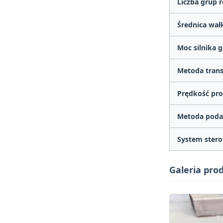
Liczba grup r
Średnica wał
Moc silnika 
Metoda trans
Prędkość pro
Metoda poda
System stero
Galeria pr