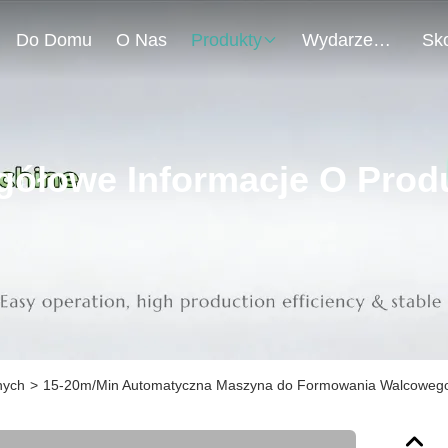
Do Domu
O Nas
Produkty
Wydarzenia
gółowe Informacje O Prod
nych
>
15-20m/Min Automatyczna Maszyna do Formowania Walcowego z