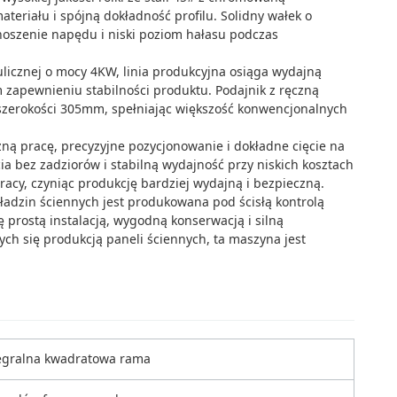
eriału i spójną dokładność profilu. Solidny wałek o
oszenie napędu i niski poziom hałasu podczas
icznej o mocy 4KW, linia produkcyjna osiąga wydajną
zapewnieniu stabilności produktu. Podajnik z ręczną
szerokości 305mm, spełniając większość konwencjonalnych
ną pracę, precyzyjne pozycjonowanie i dokładne cięcie na
a bez zadziorów i stabilną wydajność przy niskich kosztach
pracy, czyniąc produkcję bardziej wydajną i bezpieczną.
ładzin ściennych jest produkowana pod ścisłą kontrolą
 prostą instalacją, wygodną konserwacją i silną
ch się produkcją paneli ściennych, ta maszyna jest
egralna kwadratowa rama