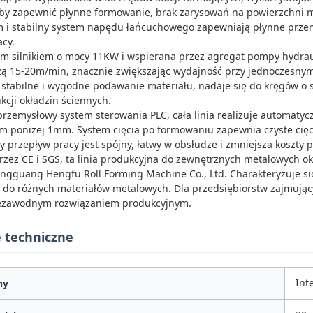
by zapewnić płynne formowanie, brak zarysowań na powierzchni mat
 i stabilny system napędu łańcuchowego zapewniają płynne przen
acy.
m silnikiem o mocy 11KW i wspierana przez agregat pompy hydraul
ą 15-20m/min, znacznie zwiększając wydajność przy jednoczesnym 
stabilne i wygodne podawanie materiału, nadaje się do kręgów o 
cji okładzin ściennych.
zemysłowy system sterowania PLC, cała linia realizuje automatycz
m poniżej 1mm. System cięcia po formowaniu zapewnia czyste cięci
y przepływ pracy jest spójny, łatwy w obsłudze i zmniejsza koszty 
rzez CE i SGS, ta linia produkcyjna do zewnętrznych metalowych ok
ongguang Hengfu Roll Forming Machine Co., Ltd. Charakteryzuje się
 do różnych materiałów metalowych. Dla przedsiębiorstw zajmujący
iezawodnym rozwiązaniem produkcyjnym.
e techniczne
Int
ny