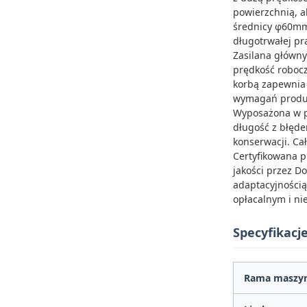
powierzchnią, a
średnicy φ60mm
długotrwałej pr
Zasilana główny
prędkość robocz
korbą zapewnia 
wymagań produk
Wyposażona w pr
długość z błęde
konserwacji. Cał
Certyfikowana p
jakości przez D
adaptacyjnością
opłacalnym i n
Specyfikacj
Rama maszy