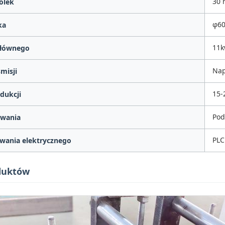
30 
olek
φ6
ka
11
głównego
Nap
misji
15-
dukcji
Pod
wania
PLC
wania elektrycznego
oduktów