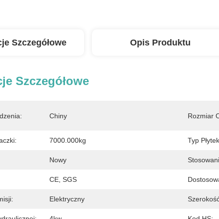
cje Szczegółowe
Opis Produktu
cje Szczegółowe
dzenia:
Chiny
Rozmiar 
aczki:
7000.000kg
Typ Płytek
Nowy
Stosowani
CE, SGS
Dostosow
isji:
Elektryczny
Szerokoś
raulicznej:
4kw
Kod HS: