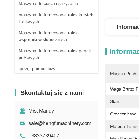
Maszyna do cięcia i strzyżenia
maszyna do formowania rolek korytek
kablowych
Informa
Maszyna do formowania rolek
wsporników słonecznych
Informa
Maszyna do formowania rolek paneli
półkowych
sprzęt pomocniczy
Miejsce Pocho
Waga Brutto P
Skontaktuj się z nami
Stan:
Mrs. Mandy
Orzecznictwo:
sale@hengfumachinery.com
Metoda Transm
13833739407
Moc Pompy Hyd