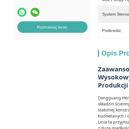
System Sterow
Rozmawiaj teraz.
Podkreślić:
Opis Pr
Zaawanso
Wysokowyd
Produkcji
Dongguang Heng
okładzin ścienn
stabilnej konst
budowlanych i c
Linia ta przyjm
z dużą prędkośc