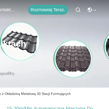
Rozmawiaj Teraz.
Skontaktuj Się Z Nami
uktach
 Okładziną Metalową 30 Stacji Formujących
15-20m/Min Automatyczna Maszyna Do