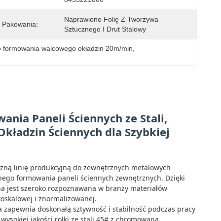
Naprawiono Folię Z Tworzywa 
 Pakowania:
Sztucznego I Drut Stalowy
 formowania walcowego okładzin 20m/min
, 
ia Paneli Ściennych ze Stali,
kładzin Ściennych dla Szybkiej
zną linię produkcyjną do zewnętrznych metalowych
nego formowania paneli ściennych zewnętrznych. Dzięki
yjna jest szeroko rozpoznawana w branży materiałów
koskalowej i znormalizowanej.
a zapewnia doskonałą sztywność i stabilność podczas pracy
wysokiej jakości rolki ze stali 45# z chromowaną