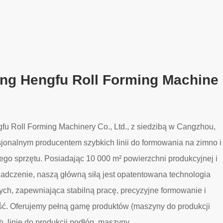
g Hengfu Roll Forming Machine
 Roll Forming Machinery Co., Ltd., z siedzibą w Cangzhou,
esjonalnym producentem szybkich linii do formowania na zimno i
o sprzętu. Posiadając 10 000 m² powierzchni produkcyjnej i
iadczenie, naszą główną siłą jest opatentowana technologia
ych, zapewniająca stabilną pracę, precyzyjne formowanie i
ć. Oferujemy pełną gamę produktów (maszyny do produkcji
, linie do produkcji podłóg, maszyny