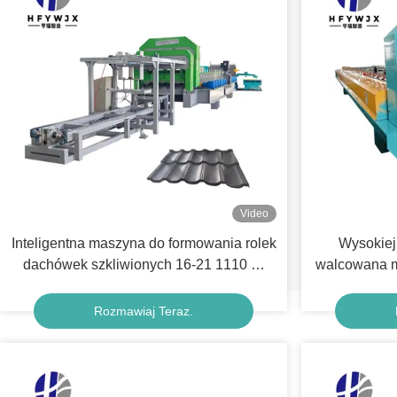
Video
Inteligentna maszyna do formowania rolek
Wysokiej
dachówek szkliwionych 16-21 1110 W
walcowana m
pełni automatyczna
arkuszow
produkcji m
Rozmawiaj Teraz.