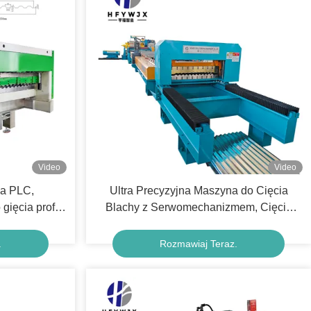
Video
Video
na PLC,
Ultra Precyzyjna Maszyna do Cięcia
ęcia profili
Blachy z Serwomechanizmem, Cięcie
dkości, do
Bez Zadiorów i Łatwa Obsługa
 dachowych
.
Rozmawiaj Teraz.