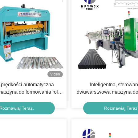
Video
 prędkości automatyczna
Inteligentna, sterowa
aszyna do formowania rolki
dwuwarstwowa maszyna do gi
ej do łatwej w obsłudze
trapezowych o dużej prę
etalowych paneli dachowych
niestandardowych paneli
Rozmawiaj Teraz.
Rozmawiaj Teraz