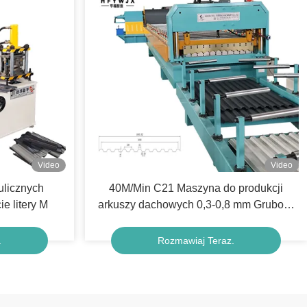
Video
Video
aulicznych
40M/Min C21 Maszyna do produkcji
e litery M
arkuszy dachowych 0,3-0,8 mm Grubość
materiału System sterowania PLC
.
Rozmawiaj Teraz.