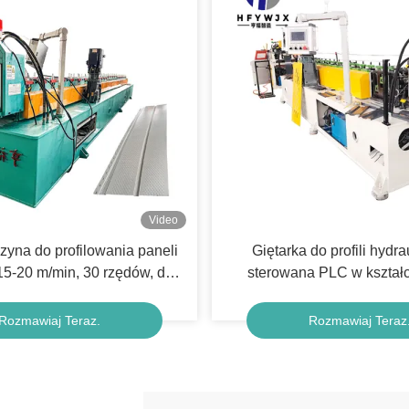
Video
yna do profilowania paneli
Giętarka do profili hydr
15-20 m/min, 30 rzędów, do
sterowana PLC w kształci
cji blachy sidingowej
Rozmawiaj Teraz.
Rozmawiaj Teraz