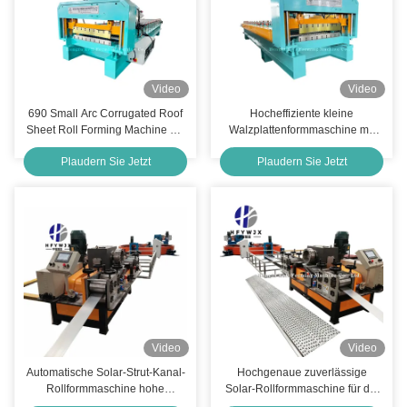
Video
Video
690 Small Arc Corrugated Roof
Hocheffiziente kleine
Sheet Roll Forming Machine mit
Walzplattenformmaschine mit
PLC Touch Screen Control und
präzises Schneiden und
Plaudern Sie Jetzt
Plaudern Sie Jetzt
7.5kW Servo Motor für 0,08 ‰
vollautomatischer Steuerung
0,16 mm Dicke
Video
Video
Automatische Solar-Strut-Kanal-
Hochgenaue zuverlässige
Rollformmaschine hohe
Solar-Rollformmaschine für die
Festigkeit verstellbare
Industrie