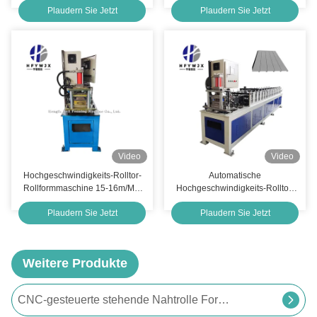
Plaudern Sie Jetzt
Plaudern Sie Jetzt
Flexibilität
Video
Video
Hochgeschwindigkeits-Rolltor-
Automatische
Rollformmaschine 15-16m/Min
Hochgeschwindigkeits-Rolltor-
mit SPS-Steuerung
Rollformmaschine mit SPS-
Plaudern Sie Jetzt
Plaudern Sie Jetzt
Steuerungssystem für
industrielle Sicherheitstore
Weitere Produkte
CNC-gesteuerte stehende Nahtrolle Former 20-Reihe-Formen für die Verarbeitung von Metallprofilen