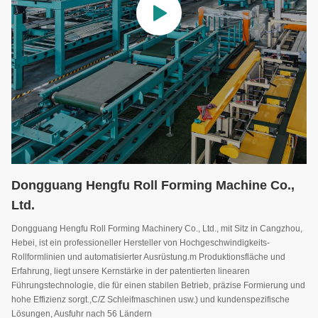
Dongguang Hengfu Roll Forming Machine Co.,
Ltd.
Dongguang Hengfu Roll Forming Machinery Co., Ltd., mit Sitz in Cangzhou,
Hebei, ist ein professioneller Hersteller von Hochgeschwindigkeits-
Rollformlinien und automatisierter Ausrüstung.m Produktionsfläche und
Erfahrung, liegt unsere Kernstärke in der patentierten linearen
Führungstechnologie, die für einen stabilen Betrieb, präzise Formierung und
hohe Effizienz sorgt.,C/Z Schleifmaschinen usw.) und kundenspezifische
Lösungen, Ausfuhr nach 56 Ländern