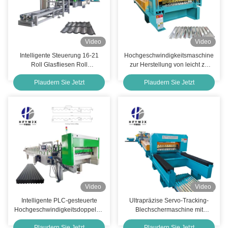
Video
Video
Intelligente Steuerung 16-21
Hochgeschwindigkeitsmaschine
Roll Glasfliesen Roll
zur Herstellung von leicht zu
Formmaschine 1110
bedienenden Metalldachplatten
Plaudern Sie Jetzt
Plaudern Sie Jetzt
vollautomatisch
Video
Video
Intelligente PLC-gesteuerte
Ultrapräzise Servo-Tracking-
Hochgeschwindigkeitsdoppelschicht-
Blechschermaschine mit
Trapez-Rollformmaschine für
gratfreier Schnittführung und
Plaudern Sie Jetzt
Plaudern Sie Jetzt