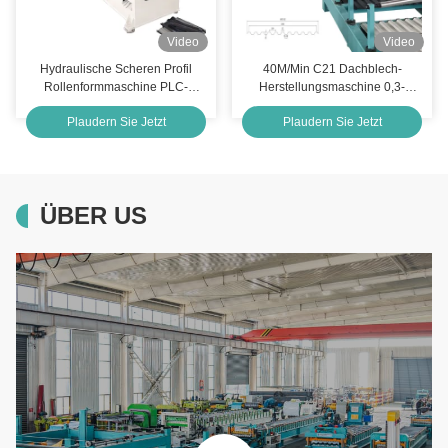
Video
Video
Hydraulische Scheren Profil
40M/Min C21 Dachblech-
Rollenformmaschine PLC-
Herstellungsmaschine 0,3-
gesteuert M-förmig
0,8mm Materialstärke SPS-
Plaudern Sie Jetzt
Plaudern Sie Jetzt
Steuerungssystem
ÜBER US