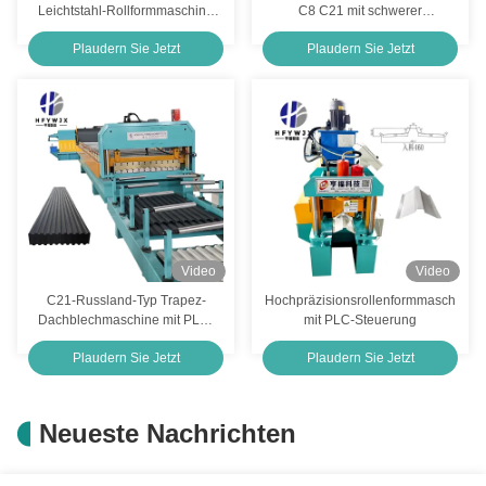
Leichtstahl-Rollformmaschine
C8 C21 mit schwerer
mit PLC-Steuerungssystem
Ausführung und SPS-Steuerung
Plaudern Sie Jetzt
Plaudern Sie Jetzt
Video
Video
C21-Russland-Typ Trapez-
Hochpräzisionsrollenformmaschine
Dachblechmaschine mit PLC-
mit PLC-Steuerung
Steuerungssystem, 40
Plaudern Sie Jetzt
Plaudern Sie Jetzt
Meter/min Formgeschwindigkeit
und 23 Reihen-Formen für
Metalldecken
Neueste Nachrichten