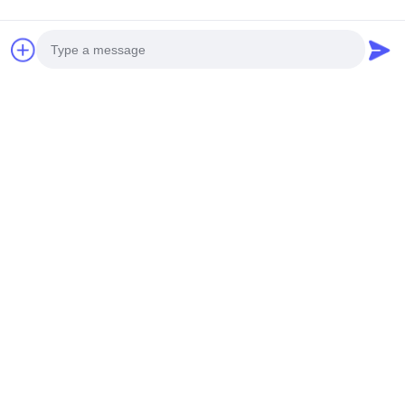
Photo
Video Call
Audio Call