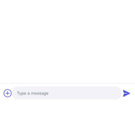
z kontrolą PLC i 16 stacjami
Forming Machine High
formującymi dla wydajnej
Output Gutter Making
produkcji
Machine
Rozmawiaj Teraz.
Rozmawiaj Teraz.
Szybki kontakt
Adres
WIEŚ PUZI, MIASTO NANXIAKOU, POWIAT DONGGUANG,
MIASTO CANGZHOU, PROWINCJA HEBEI, CHINY
Tel.
0086-13833739407
E-mail
sale@hengfumachinery.com
Photo