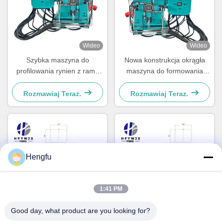
Wideo
Wideo
Szybka maszyna do
Nowa konstrukcja okrągła
profilowania rynien z ramą
maszyna do formowania
spawaną o dużej
rurociągów z sterowaniem
wytrzymałości
PLC i 16 stacjami
Rozmawiaj Teraz.
Rozmawiaj Teraz.
Hengfu
1:41 PM
Wideo
Wideo
Good day, what product are you looking for?
Hydrauliczna giętarka do rur
5.5kw 16 rzędu Downpipe