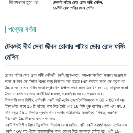
বিশেষভাবে তুলে ধরা:
, 
টেকসই শাটার ডোর রোল ফর্মিং মেশিন
১৬মিমি রোল শাটার ডোর মেশিন
পণ্যের বর্ণনা
টেকসই দীর্ঘ সেবা জীবন রোলার শাটার ডোর রোল ফর্মিং
মেশিন
রোলার শাটার ডোর রোল ফর্মিং মেশিনটি একটি ব্র্যান্ড-নতুন, উচ্চ-কার্যকারিতা উত্পাদন সরঞ্জাম যা
দরজা উত্পাদন এবং নির্মাণ শিল্পের জন্য ডিজাইন করা হয়েছে।এটা দক্ষতার সাথে এবং ক্রমাগত
উচ্চ মানের রোলার শাটার দরজা প্রোফাইল উত্পাদন করার জন্য ডিজাইন করা হয়, আধুনিক দরজা
উৎপাদন কর্মশালার জন্য একটি নির্ভরযোগ্য, স্বয়ংক্রিয় সমাধান প্রদান করে।
দীর্ঘস্থায়ী জন্য নির্মিত, মেশিনটি একটি ভারী-ডুয়িং ফ্রেম বৈশিষ্ট্যযুক্ত যা 80 × 80 বর্গাকার
টিউবগুলির সাথে 15 টি গঠনের পাস দিয়ে তৈরি।এর 16 মিমি পুরু প্রাচীর প্লেট এবং Φ50
মিমি শক্ত 45 # ইস্পাত প্রধান খাদ চমৎকার কাঠামোগত অনমনীয়তা নিশ্চিত, এমনকি
দীর্ঘমেয়াদী উচ্চ তীব্রতা অপারেশন সময়।
একটি স্থিতিশীল গিয়ার ট্রান্সমিশন সিস্টেম দ্বারা চালিত, এটি একটি 4kW প্রধান মোটর এবং
একটি 4kW বায়ু-শীতল হাইড্রোলিক পাম্প স্টেশন দিয়ে মসৃণভাবে চালিত হয়। এটি 15-