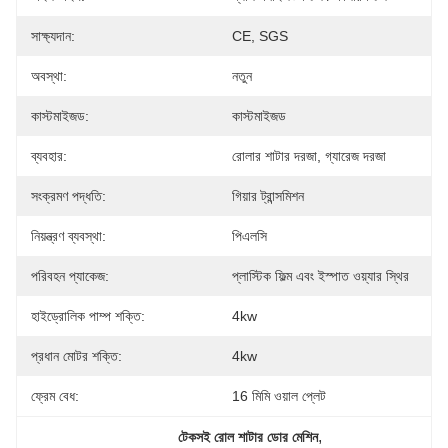
সাক্ষ্যদান:
CE, SGS
অবস্থা:
নতুন
কাস্টমাইজড:
কাস্টমাইজড
ব্যবহার:
রোলার শাটার দরজা, গ্যারেজ দরজা
সংক্রমণ পদ্ধতি:
গিয়ার ট্রান্সমিশন
নিয়ন্ত্রণ ব্যবস্থা:
পিএলসি
পরিবহন প্যাকেজ:
প্লাস্টিক ফিল্ম এবং ইস্পাত ওয়্যার স্থির
হাইড্রোলিক পাম্প শক্তি:
4kw
প্রধান মোটর শক্তি:
4kw
ফ্রেম বেধ:
16 মিমি ওয়াল প্লেট
, 
টেকসই রোল শাটার ডোর মেশিন