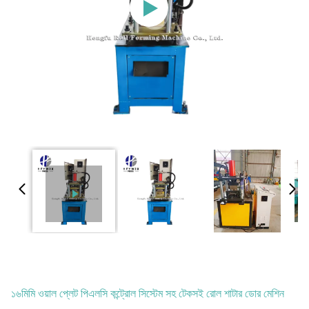
১৬মিমি ওয়াল প্লেট পিএলসি কন্ট্রোল সিস্টেম সহ টেকসই রোল শাটার ডোর মেশিন