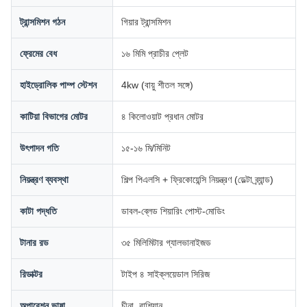
ট্রান্সমিশন গঠন
গিয়ার ট্রান্সমিশন
ফ্রেমের বেধ
১৬ মিমি প্রাচীর প্লেট
হাইড্রোলিক পাম্প স্টেশন
4kw (বায়ু শীতল সঙ্গে)
কাটিয়া বিভাগের মোটর
৪ কিলোওয়াট প্রধান মোটর
উৎপাদন গতি
১৫-১৬ মি/মিনিট
নিয়ন্ত্রণ ব্যবস্থা
শিল্প পিএলসি + ফ্রিকোয়েন্সি নিয়ন্ত্রণ (ডেল্টা ব্র্যান্ড)
কাটা পদ্ধতি
ডাবল-ব্লেড শিয়ারিং পোস্ট-মোডিং
টানার রড
৩৫ মিলিমিটার গ্যালভানাইজড
রিডাক্টর
টাইপ ৪ সাইক্লয়েডাল সিরিজ
অপারেশন ভাষা
চীনা, রাশিয়ান