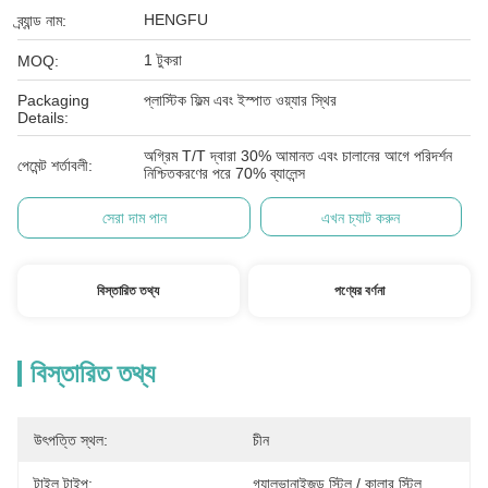
HENGFU
ব্র্যান্ড নাম:
1 টুকরা
MOQ:
Packaging
প্লাস্টিক ফিল্ম এবং ইস্পাত ওয়্যার স্থির
Details:
অগ্রিম T/T দ্বারা 30% আমানত এবং চালানের আগে পরিদর্শন
পেমেন্ট শর্তাবলী:
নিশ্চিতকরণের পরে 70% ব্যালেন্স
সেরা দাম পান
এখন চ্যাট করুন
বিস্তারিত তথ্য
পণ্যের বর্ণনা
বিস্তারিত তথ্য
উৎপত্তি স্থল:
চীন
টাইল টাইপ:
গ্যালভানাইজড স্টিল / কালার স্টিল