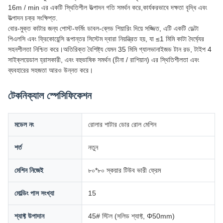
16m / min এর একটি স্থিতিশীল উত্পাদন গতি সমর্থন করে,কার্যকরভাবে দক্ষতা বৃদ্ধি এবং
উত্পাদন চক্র সংক্ষিপ্ত.
বোর-মুক্ত কাটার জন্য পোস্ট-ফর্মিং ডাবল-ব্লেড শিয়ারিং দিয়ে সজ্জিত, এটি একটি ডেল্টা
পিএলসি এবং ফ্রিকোয়েন্সি রূপান্তর সিস্টেম দ্বারা নিয়ন্ত্রিত হয়, যা ≤1 মিমি কাটা দৈর্ঘ্যের
সহনশীলতা নিশ্চিত করে।অতিরিক্ত বৈশিষ্ট্য যেমন 35 মিমি গ্যালভানাইজড টান রড, টাইপ 4
সাইক্লয়েডাল হ্রাসকারী, এবং বহুভাষিক সমর্থন (চীনা / রাশিয়ান) এর স্থিতিশীলতা এবং
ব্যবহারের সহজতা আরও উন্নত করে।
টেকনিক্যাল স্পেসিফিকেশন
মডেল নং
রোলার শাটার ডোর রোল মেশিন
শর্ত
নতুন
মেশিন নিজেই
৮০*৮০ স্কয়ার টিউব ভারী ফ্রেম
মোল্ডিং পাস সংখ্যা
15
শ্যাফ্ট উপাদান
45# স্টিল (সলিড শ্যাফ্ট, Φ50mm)