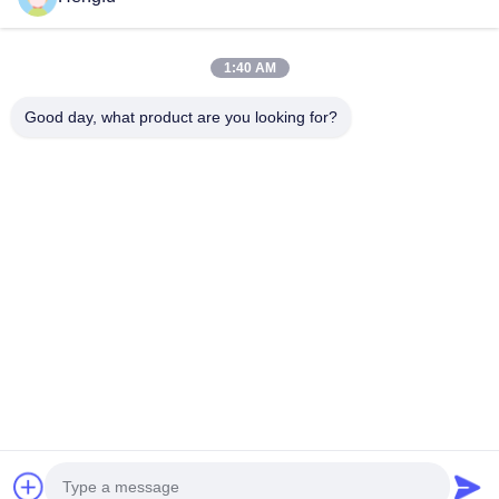
1:40 AM
দ্রুত যোগাযোগ
Good day, what product are you looking for?
ঠিকানা
পুজি ভিলেজ, ন্যান্সিয়াকোউ টাউন, ডংগুয়াং কাউন্টি, ক্যাংঝু সিটি,হেবেই প্রদেশ,চীন
টেলিফোন
0086-13833739407
ই-মেইল
sale@hengfumachinery.com
গোপনীয়তা নীতি
|
সাইট ম্যাপ
| চীন ভালো মানের ছাদ দেয়াল প্যানেল রোল গঠন মেশিন
সরবরাহকারী। কপিরাইট © 2026 Dongguang Hengfu Roll Forming
Machine Co., Ltd. সমস্ত অধিকার সংরক্ষিত।