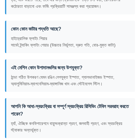
কঠোরতা বাড়ানো এবং ফর্মিং প্রক্রিয়াটি সামঞ্জস্য করা প্রয়োজন।
কোন কোন কাটার পদ্ধতি আছে?
হাইড্রোলিক ফ্লাইং শিয়ার
সার্ভো ট্র্যাকিং ফ্লাইং শেয়ার (উচ্চতর নির্ভুলতা, দ্রুত গতি, বোর-মুক্ত কাটা)
এই মেশিন কোন উপাদানগুলির জন্য উপযুক্ত?
ঠান্ডা গঠিত উপকরণ যেমন রঙিন লেপযুক্ত ইস্পাত, গ্যালভানাইজড ইস্পাত,
অ্যালুমিনিয়াম-ম্যাগনেসিয়াম-ম্যাঙ্গানিজ খাদ এবং স্টেইনলেস স্টিল।
আপনি কি আধা-স্বয়ংক্রিয় বা সম্পূর্ণ স্বয়ংক্রিয় রিসিভিং টেবিল সরবরাহ করতে
পারেন?
হ্যাঁ, ঐচ্ছিক কনফিগারেশনে বায়ুসংক্রান্ত গ্রহণ, জলবাহী গ্রহণ, এবং স্বয়ংক্রিয়
স্ট্যাকার অন্তর্ভুক্ত।