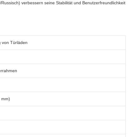
ussisch) verbessern seine Stabilität und Benutzerfreundlichkeit
g von Türläden
errahmen
0 mm)