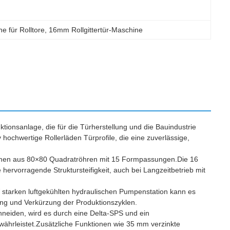
e für Rolltore
, 
16mm Rollgittertür-Maschine
tionsanlage, die für die Türherstellung und die Bauindustrie
iv hochwertige Rollerläden Türprofile, die eine zuverlässige,
Rahmen aus 80×80 Quadratröhren mit 15 Formpassungen.Die 16
ervorragende Struktursteifigkeit, auch bei Langzeitbetrieb mit
starken luftgekühlten hydraulischen Pumpenstation kann es
ung und Verkürzung der Produktionszyklen.
neiden, wird es durch eine Delta-SPS und ein
hrleistet.Zusätzliche Funktionen wie 35 mm verzinkte