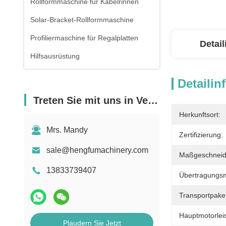
Rollformmaschine für Kabelrinnen
Solar-Bracket-Rollformmaschine
Profiliermaschine für Regalplatten
Detai
Hilfsausrüstung
Detailin
Treten Sie mit uns in Verbindung
Herkunftsort:
Mrs. Mandy
Zertifizierung:
sale@hengfumachinery.com
Maßgeschneid
13833739407
Übertragungs
Transportpake
Hauptmotorlei
Plaudern Sie Jetzt