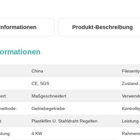
linformationen
Produkt-Beschreibung
formationen
China
Fliesenty
CE, SGS
Zustand:
ert:
Maßgeschneidert
Verwend
methode:
Getriebegetriebe
Kontrolls
t:
Plastikfilm U. Stahldraht Regelten
Leistung
stung:
4 KW
Rahmend