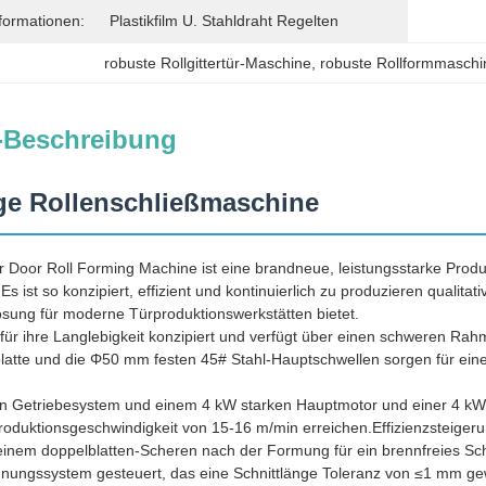
formationen:
Plastikfilm U. Stahldraht Regelten
robuste Rollgittertür-Maschine
, 
robuste Rollformmaschin
-Beschreibung
ge Rollenschließmaschine
er Door Roll Forming Machine ist eine brandneue, leistungsstarke Produk
Es ist so konzipiert, effizient und kontinuierlich zu produzieren qualitat
ösung für moderne Türproduktionswerkstätten bietet.
 für ihre Langlebigkeit konzipiert und verfügt über einen schweren 
tte und die Φ50 mm festen 45# Stahl-Hauptschwellen sorgen für eine h
en Getriebesystem und einem 4 kW starken Hauptmotor und einer 4 kW 
roduktionsgeschwindigkeit von 15-16 m/min erreichen.Effizienzsteiger
einem doppelblatten-Scheren nach der Formung für ein brennfreies Sch
ungssystem gesteuert, das eine Schnittlänge Toleranz von ≤1 mm gewä