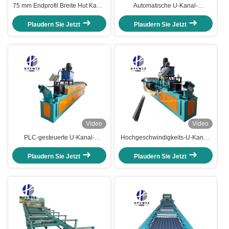
75 mm Endprofil Breite Hut Kanal
Automatische U-Kanal-
Roll Formmaschine mit
Rollformmaschine mit 16-reihiger
hydraulischen Stop-to-Cut und
Stanzwalze, SPS-Touchscreen-
Plaudern Sie Jetzt
Plaudern Sie Jetzt
verstellbare Geschwindigkeit 0-
Steuerung und hydraulischer
10m/min
Doppelmesserschere
Video
Video
PLC-gesteuerte U-Kanal-
Hochgeschwindigkeits-U-Kanal-
Rollformmaschine mit 16 Reihen
Kaltrollenformmaschine mit PLC-
Stanzrolle und hydraulischer
Touch-Bildschirmsteuerung und
Plaudern Sie Jetzt
Plaudern Sie Jetzt
Doppelblätterschere
hydraulischem Doppelblattschnitt
für Metallgebäude