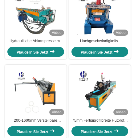
Video
Video
Hydraulische Abkantpresse mit
Hochgeschwindigkeits-
SPS-Steuerung und 16
automatische Kabeltheaterrolle
Umformstationen für effiziente
ehemalige
Plaudern Sie Jetzt
Plaudern Sie Jetzt
Produktion
Präzisionsformsteuerung PLC
Video
Video
200-1600mm Verstellbare
75mm Fertigprofilbreite Hutprofil-
Flanschformmaschine 80×80
Rollformmaschine mit
Vierkantrohrrahmen und 5-
hydraulischem Stopp-zu-Schnitt
Plaudern Sie Jetzt
Plaudern Sie Jetzt
reihige
und 12 Walzengruppen