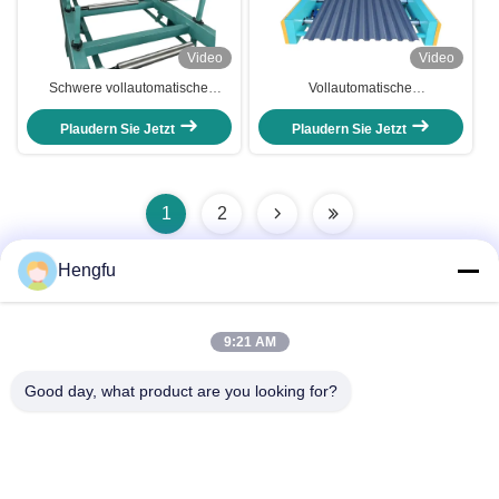
Video
Video
Schwere vollautomatische
Vollautomatische
Palettiermaschine mit hoher
Palettiermaschine mit
Präzision und kompaktem Design
Hochgeschwindigkeitsbetrieb,
Plaudern Sie Jetzt
Plaudern Sie Jetzt
für die Fabrikautomatisierung
robuster Konstruktion und
präziser Stapelung für industrielle
Produktionslinien
1
2
Hengfu
Schneller Kontakt
9:21 AM
Adresse
Good day, what product are you looking for?
PUZI DORF, NANXIAKOU GEMEINDE, DONGGUANG
LANDKREIS, CANGZHOU STADT, HEBEI PROVINZ, CHINA
Telefon
0086-13833739407