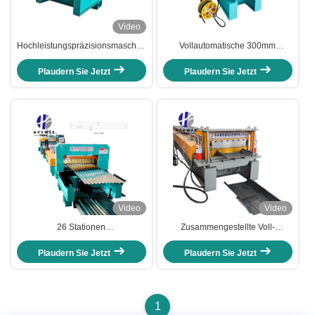
Video
Hochleistungspräzisionsmaschine
Vollautomatische 300mm
für die Trapezform von 1000 mm
Fertigbreitengürtel-
mit Energieeinsparfunktionen
Rollformmaschine mit
Plaudern Sie Jetzt
Plaudern Sie Jetzt
Hydraulikpresse für
Metalldachsysteme
Video
Video
26 Stationen
Zusammengestellte Voll-
Wellplattenrollenformmaschine
Automatische 430 Stehende Naht
PLC intelligente Steuerung
Roll Former 0-30M/min
Plaudern Sie Jetzt
Plaudern Sie Jetzt
Formierschnelligkeit
1