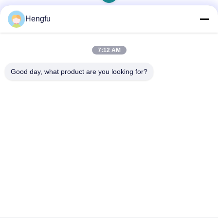
Hengfu
Schneller Kontakt
7:12 AM
Adresse
Good day, what product are you looking for?
PUZI DORF, NANXIAKOU GEMEINDE, DONGGUANG
LANDKREIS, CANGZHOU STADT, HEBEI PROVINZ, CHINA
Telefon
0086-13833739407
E-Mail
sale@hengfumachinery.com
Privacy policy
|
Sitemap
| Gute Qualität Chinas Dach-Wand-
Rolle, die Maschine bildet Lieferant. Copyright-© 2026