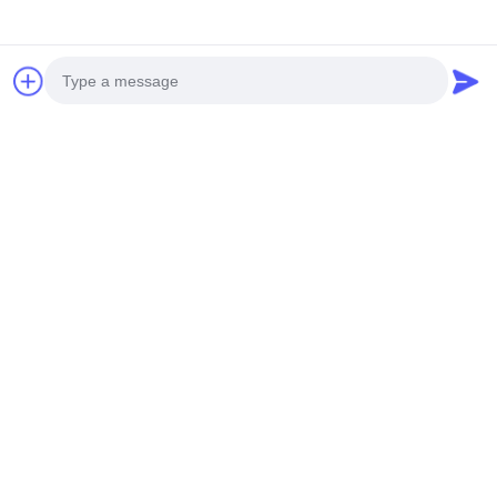
Photo
Video Call
Audio Call