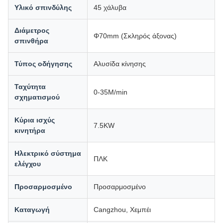
Υλικό σπινδύλης
45 χάλυβα
Διάμετρος
Φ70mm (Σκληρός άξονας)
σπινθήρα
Τύπος οδήγησης
Αλυσίδα κίνησης
Ταχύτητα
0-35M/min
σχηματισμού
Κύρια ισχύς
7.5KW
κινητήρα
Ηλεκτρικό σύστημα
ΠΛΚ
ελέγχου
Προσαρμοσμένο
Προσαρμοσμένο
Καταγωγή
Cangzhou, Χεμπέι