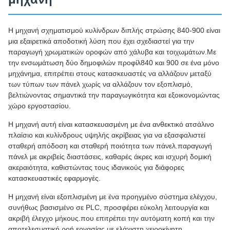
Η μηχανή σχηματισμού κυλίνδρων διπλής στρώσης 840-900 είναι
μια εξαιρετικά αποδοτική λύση που έχει σχεδιαστεί για την
παραγωγή χρωματικών οροφών από χάλυβα και τοιχωμάτων.Με
την ενσωμάτωση δύο δημοφιλών προφίλ840 και 900 σε ένα μόνο
μηχάνημα, επιτρέπει στους κατασκευαστές να αλλάζουν μεταξύ
των τύπων των πάνελ χωρίς να αλλάζουν τον εξοπλισμό,
βελτιώνοντας σημαντικά την παραγωγικότητα και εξοικονομώντας
χώρο εργοστασίου.
Η μηχανή αυτή είναι κατασκευασμένη με ένα ανθεκτικό ατσάλινο
πλαίσιο και κυλίνδρους υψηλής ακρίβειας για να εξασφαλιστεί
σταθερή απόδοση και σταθερή ποιότητα των πάνελ.παραγωγή
πάνελ με ακριβείς διαστάσεις, καθαρές άκρες και ισχυρή δομική
ακεραιότητα, καθιστώντας τους ιδανικούς για διάφορες
κατασκευαστικές εφαρμογές.
Η μηχανή είναι εξοπλισμένη με ένα προηγμένο σύστημα ελέγχου,
συνήθως βασισμένο σε PLC, προσφέρει εύκολη λειτουργία και
ακριβή έλεγχο μήκους.που επιτρέπει την αυτόματη κοπή και την
αποτελεσματική ροή εργασίας με ελάχιστη χειροκίνητη