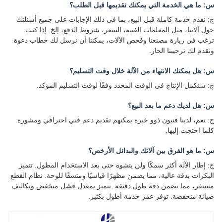
س: ما هي الخدمة التي يمكنك تقديمها قبل الطلب؟
ج: نقدم خدمة كاملة قبل البيع، بما في ذلك الإجابات على جميع أسئلتك
حول آلاتنا، مثل المعلمات الفنية، السعر، شروط الدفع، إلخ. إذا كنت
ترغب في زيارة مصنعنا وفحص الآلات، يمكننا أن نرسل لك خطاب دعوة
ونقدم لك ترحيبنا الحار.
س: هل يمكنك الانتهاء من الآلة خلال وقت التسليم؟
ج: سنكمل الإنتاج في الوقت المحدد وفقًا لوقت التسليم المؤكد.
س: هل لديك دعم ما بعد البيع؟
ج: نعم، لدينا فنيون ذوو خبرة يمكنهم تقديم دعم فني احترافي ومشورة
كلما احتجت إليها.
س: ما هو الفرق بين آلاتك والبدائل الأرخص؟
ج: إطار الآلة أكثر سمكًا ولن يتشوه حتى بعد الاستخدام المطول. تتميز
البكرات بدقة عالية، مما يضمن مظهرًا قياسيًا ومتسقًا للوحة. نظام القطع
مستقر، مما يضمن دقة طول دقيقة. تتميز بمعدل فشل منخفض وتكاليف
صيانة منخفضة. توفر عمر خدمة أطول بكثير.