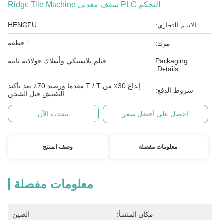
التحكم PLC سقف معدني Ridge Tile Machine
HENGFU
الاسم التجاري:
1 قطعة
موك:
Packaging
فيلم بلاستيكي وأسلاك فولاذية ثابتة
Details:
إيداع 30٪ من T / T مقدما ورصيد 70٪ بعد تأكيد
شروط الدفع:
التفتيش قبل الشحن
احصل على أفضل سعر
نتحدث الآن
معلومات مفصلة
وصف المنتج
معلومات مفصلة
مكان المنشأ:
الصين