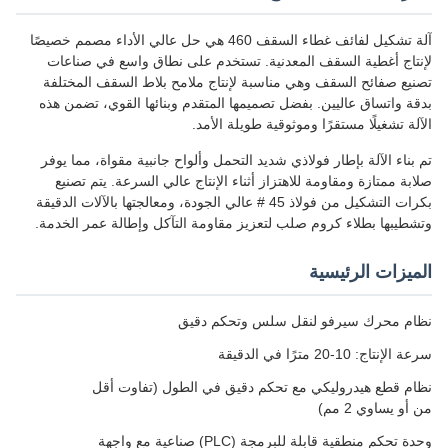
آلة تشكيل لفائف غطاء السقف 460 هي حل عالي الأداء مصمم خصيصًا
لإنتاج أغطية السقف المعدنية. تستخدم على نطاق واسع في صناعات
تصنيع صفائح السقف وهي مناسبة لإنتاج ملامح بلاط السقف المختلفة
بدقة واتساق عاليين. بفضل تصميمها المتقدم وبنائها القوي، تضمن هذه
الآلة تشغيلًا مستقرًا وموثوقية طويلة الأمد.
تم بناء الآلة بإطار فولاذي شديد التحمل وألواح جانبية مقواة، مما يوفر
صلابة ممتازة ومقاومة للاهتزاز أثناء الإنتاج عالي السرعة. يتم تصنيع
بكرات التشكيل من فولاذ 45 # عالي الجودة، ومعالجتها بالآلات الدقيقة
وتشطيبها بطلاء كروم صلب لتعزيز مقاومة التآكل وإطالة عمر الخدمة.
الميزات الرئيسية
نظام محرك سيرفو لنقل سلس وتحكم دقيق
سرعة الإنتاج: 10-20 مترًا في الدقيقة
نظام قطع هيدروليكي مع تحكم دقيق في الطول (تفاوت أقل
من أو يساوي 2 مم)
وحدة تحكم منطقية قابلة للبرمجة (PLC) صناعية مع واجهة