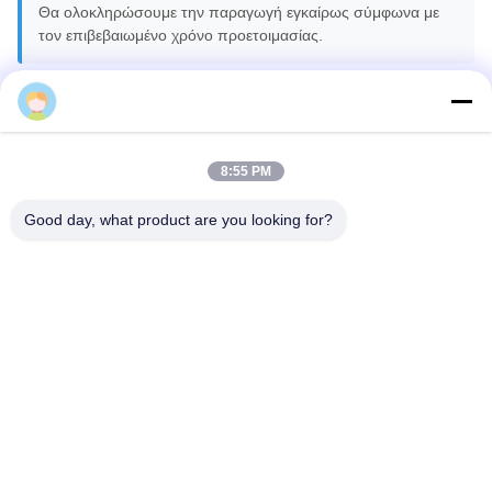
Θα ολοκληρώσουμε την παραγωγή εγκαίρως σύμφωνα με
τον επιβεβαιωμένο χρόνο προετοιμασίας.
Hengfu
Έχετε υποστήριξη μετά την πώληση;
Ναι, έχουμε έμπειρους τεχνικούς που μπορούν να παρέχουν
επαγγελματική τεχνική υποστήριξη και συμβουλές όποτε
8:55 PM
χρειαστείτε.
Good day, what product are you looking for?
Καμιά άλλη εξυπηρέτηση;
Μπορούμε να κατασκευάσουμε, να σχεδιάσουμε, να
εγκαταστήσουμε και να θέσουμε σε λειτουργία διάφορα
μηχανήματα σχηματισμού κυλίνδρων,
συμπεριλαμβανομένων τόσο των τυποποιημένων όσο και
των προσαρμοσμένων.Αλλά ο αγοραστής είναι υπεύθυνος
για τα αεροπορικά εισιτήρια και τη διαμονή των τεχνικών
μας..