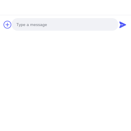
Photo
Video Call
Audio Call