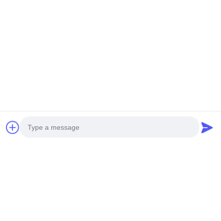
टैग:
ग्लेज़ टाइल बनाने की मशीन
रिज कैप रोल पूर्व
रूफ रोल बनाने की मशीन
Photo
Video Call