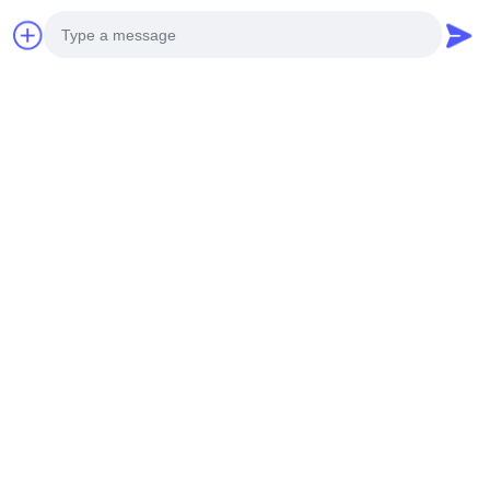
Maszyna Do Formowania Płytek Glazurowanych
Ridge Cap Roll Former
Maszyna Do Formowania Rolek Dachowych
Photo
Video Call
Audio Call
ZAŁĄCZONE PRODUKTY