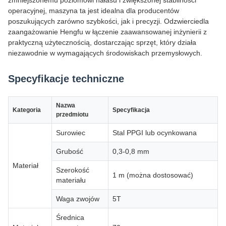
zmniejszonemu poziomowi hałasu i zwiększonej stabilności
operacyjnej, maszyna ta jest idealna dla producentów
poszukujących zarówno szybkości, jak i precyzji. Odzwierciedla
zaangażowanie Hengfu w łączenie zaawansowanej inżynierii z
praktyczną użytecznością, dostarczając sprzęt, który działa
niezawodnie w wymagających środowiskach przemysłowych.
Specyfikacje techniczne
Nazwa
Kategoria
Specyfikacja
przedmiotu
Surowiec
Stal PPGI lub ocynkowana
Grubość
0,3-0,8 mm
Materiał
Szerokość
1 m (można dostosować)
materiału
Waga zwojów
5T
Średnica