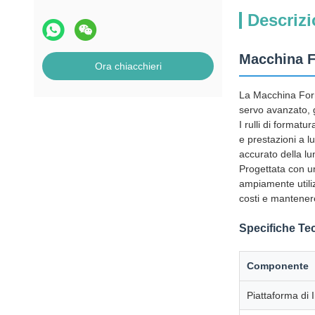
Descrizi
Macchina F
Ora chiacchieri
La Macchina Forma
servo avanzato, 
I rulli di format
e prestazioni a l
accurato della l
Progettata con un
ampiamente utiliz
costi e mantenere
Specifiche Te
Componente
Piattaforma di 