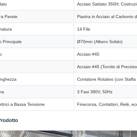
laio
Acciaio Saldato 350H; Costruz
ra Parete
Piastra in Acciaio al Carbonio
rmatura
14 File
 Principale
Ø70mm (Albero Solido)
o
Acciaio #45
Acciaio #45 (Tornito di Precis
unghezza
Contatore Rotativo (con Staffa
na
3 Fasi 380V, 50Hz
ttrici a Bassa Tensione
Finecorsa, Contattori, Relè, ec
Prodotto