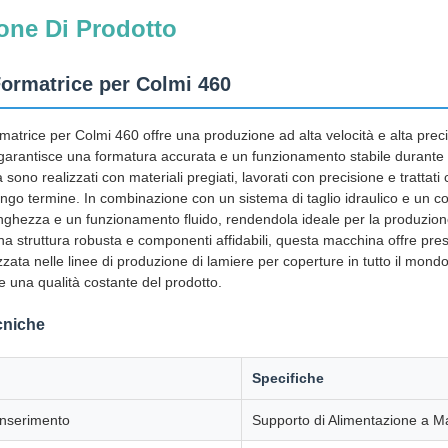
one Di Prodotto
ormatrice per Colmi 460
trice per Colmi 460 offre una produzione ad alta velocità e alta precis
garantisce una formatura accurata e un funzionamento stabile durante l
ura sono realizzati con materiali pregiati, lavorati con precisione e tratt
ungo termine. In combinazione con un sistema di taglio idraulico e un co
unghezza e un funzionamento fluido, rendendola ideale per la produzion
a struttura robusta e componenti affidabili, questa macchina offre prest
zata nelle linee di produzione di lamiere per coperture in tutto il mondo,
 una qualità costante del prodotto.
cniche
Specifiche
Inserimento
Supporto di Alimentazione a M