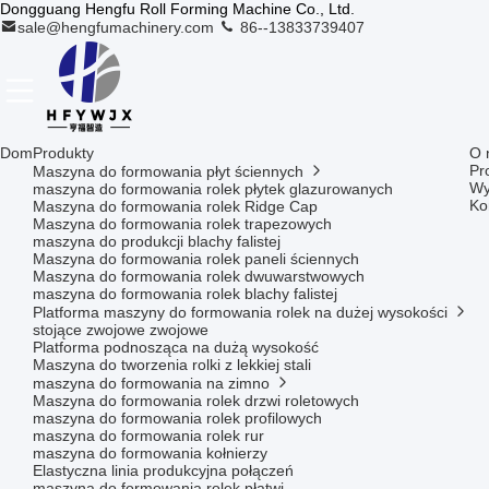
Dongguang Hengfu Roll Forming Machine Co., Ltd.
sale@hengfumachinery.com
86--13833739407
Dom
Produkty
O 
Pr
Maszyna do formowania płyt ściennych
Wy
maszyna do formowania rolek płytek glazurowanych
Ko
Maszyna do formowania rolek Ridge Cap
Maszyna do formowania rolek trapezowych
maszyna do produkcji blachy falistej
Maszyna do formowania rolek paneli ściennych
Maszyna do formowania rolek dwuwarstwowych
maszyna do formowania rolek blachy falistej
Platforma maszyny do formowania rolek na dużej wysokości
stojące zwojowe zwojowe
Platforma podnosząca na dużą wysokość
Maszyna do tworzenia rolki z lekkiej stali
maszyna do formowania na zimno
Maszyna do formowania rolek drzwi roletowych
maszyna do formowania rolek profilowych
maszyna do formowania rolek rur
maszyna do formowania kołnierzy
Elastyczna linia produkcyjna połączeń
maszyna do formowania rolek płatwi