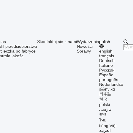
nas
Skontaktuj się z nami
Wydarzenia
polish
ofil przedsiębiorstwa
Nowości
cieczka po fabryce
Sprawy
english
ntrola jakości
français
Deutsch
Italiano
Русский
Español
português
Nederlandse
ελληνικά
日本語
한국
polski
فارسی
বাংলা
ไทย
tiếng Việt
العربية