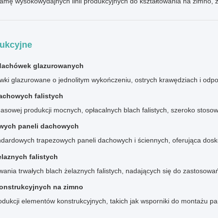
 wysokowydajnych linii produkcyjnych do kształtowania na zimno, zapr
dukcyjne
a dachówek glazurowanych
wki glazurowane o jednolitym wykończeniu, ostrych krawędziach i odp
dachowych falistych
sowej produkcji mocnych, opłacalnych blach falistych, szeroko stos
zowych paneli dachowych
ndardowych trapezowych paneli dachowych i ściennych, oferująca dos
elaznych falistych
ania trwałych blach żelaznych falistych, nadających się do zastosow
 konstrukcyjnych na zimno
odukcji elementów konstrukcyjnych, takich jak wsporniki do montażu pa