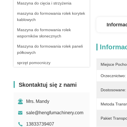
Maszyna do cięcia i strzyżenia
maszyna do formowania rolek korytek
kablowych
Informa
Maszyna do formowania rolek
wsporników słonecznych
Informa
Maszyna do formowania rolek paneli
półkowych
sprzęt pomocniczy
Miejsce Pocho
Orzecznictwo:
Skontaktuj się z nami
Dostosowane:
Mrs. Mandy
Metoda Transm
sale@hengfumachinery.com
Pakiet Transp
13833739407