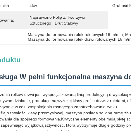
lnika:
4kw
Grubość 
Naprawiono Folię Z Tworzywa 
owania:
Sztucznego I Drut Stalowy
Maszyna do formowania rolek roletowych 16 m/min
, 
Ma
Maszyna do formowania rolek drzwi rolowanych 16 m/m
oduktu
sługa W pełni funkcjonalna maszyna do 
enia rolków drzwi jest wyspecjalizowaną linią produkcyjną o wysokiej 
tywne działanie, produkuje najwyższej klasy profile drzwi z roletami
iązanie w celu zaspokojenia rosnącego zapotrzebowania rynku.
lą o trwałości klasy przemysłowej, maszyna posiada solidną ramę zb
owania dla spójnego formowania.Krytyczne elementy obejmują płytę ś
zapewniając wyjątkową sztywność, która wytrzymuje długie godziny pro