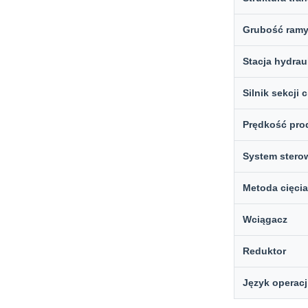
Grubość ram
Stacja hydra
Silnik sekcji c
Prędkość pro
System stero
Metoda cięcia
Wciągacz
Reduktor
Język operacj