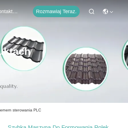
Rozmawiaj Teraz.
Skontaktuj Się Z Nami
uktach
stemem sterowania PLC
Szybka Maszyna Do Formowania Rolek