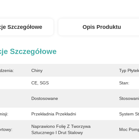
cje Szczegółowe
Opis Produktu
cje Szczegółowe
dzenia:
Chiny
Typ Płytek
CE, SGS
Stan:
Dostosowane
Stosowani
isji:
Przekładnia Przekładni
System St
Naprawiono Folię Z Tworzywa 
ortowy:
Moc Pompy
Sztucznego I Drut Stalowy