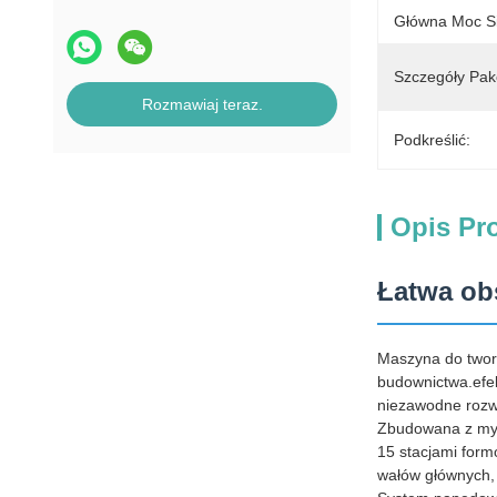
Główna Moc Si
Szczegóły Pak
Rozmawiaj teraz.
Podkreślić:
Opis Pr
Łatwa ob
Maszyna do tworz
budownictwa.efek
niezawodne rozw
Zbudowana z myś
15 stacjami form
wałów głównych, 