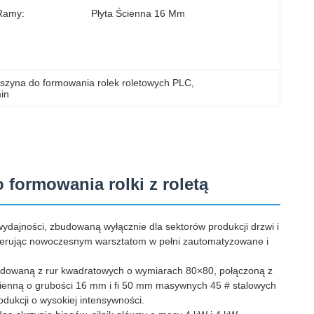
Ramy:
Płyta Ścienna 16 Mm
szyna do formowania rolek roletowych PLC
, 
in
formowania rolki z roletą
wydajności, zbudowaną wyłącznie dla sektorów produkcji drzwi i
, oferując nowoczesnym warsztatom w pełni zautomatyzowane i
udowaną z rur kwadratowych o wymiarach 80×80, połączoną z
cienną o grubości 16 mm i fi 50 mm masywnych 45 # stalowych
dukcji o wysokiej intensywności.