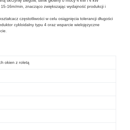
ą skrzynię biegów, silnik główny o mocy 4 kW i 4 kW
i 15-16m/min, znacząco zwiększając wydajność produkcji i
ztałcacz częstotliwości w celu osiągnięcia tolerancji długości
uktor cykloidalny typu 4 oraz wsparcie wielojęzyczne
cie.
 okien z roletą