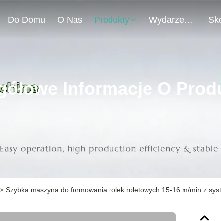
Do Domu
O Nas
Produkty
Wydarzenia
gółowe Informacje O Prod
>
Szybka maszyna do formowania rolek roletowych 15-16 m/min z sy