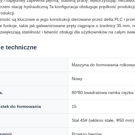
i napędowy zapewnia płynną, stabilną pracę, wykorzystując niezawodn
rzem stację hydrauliczną.Ta konfiguracja obsługuje prędkość produkcj
odukcji.
zność są kluczowe w jego konstrukcji.sterowane przez delta PLC i przeks
unkcje, takie jak galwanizowane pręty ciągnące o średnicy 35 mm, red
) zwiększają stabilność i łatwość obsługi dla użytkowników na całym świe
je techniczne
Maszyna do formowania rolkowych
Nowy
a.
80*80 kwadratowa ramka ciężka
ustek do formowania
15
Stal 45# (włókno stałe, Φ50 mm)
smisji
Przekaz biegów