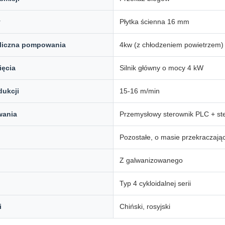
y
Płytka ścienna 16 mm
uliczna pompowania
4kw (z chłodzeniem powietrzem)
ięcia
Silnik główny o mocy 4 kW
dukcji
15-16 m/min
wania
Przemysłowy sterownik PLC + ste
Pozostałe, o masie przekraczając
Z galwanizowanego
Typ 4 cykloidalnej serii
i
Chiński, rosyjski