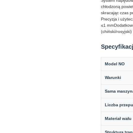
System napędowy 
chłodzoną powiet
skracając czas pr
Precyzja i użytec
≤1 mmDodatkowe f
(chiński/rosyjski
Specyfikac
Model NO
Warunki
Sama maszyn
Liczba przep
Materiał wału
Struktura tran