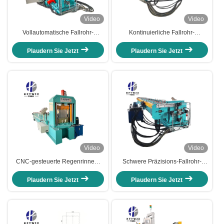
Video
Video
Vollautomatische Fallrohr-
Kontinuierliche Fallrohr-
Rollformmaschine mit SPS-
Rollformmaschine mit SPS-
Steuerung, 24 Hauptwalzen und
Steuerung und 24
Plaudern Sie Jetzt
Plaudern Sie Jetzt
10-20 m/Min für verzinkten &
Hauptwalzsätzen
PPGI-Stahl
Video
Video
CNC-gesteuerte Regenrinnen-
Schwere Präzisions-Fallrohr-
Fallrohr-Rollformmaschine mit
Rollformmaschine mit SPS-
hydraulischer Druckübertragung
Steuerung, 24 Formwalzen und
Plaudern Sie Jetzt
Plaudern Sie Jetzt
anpassbaren Größen