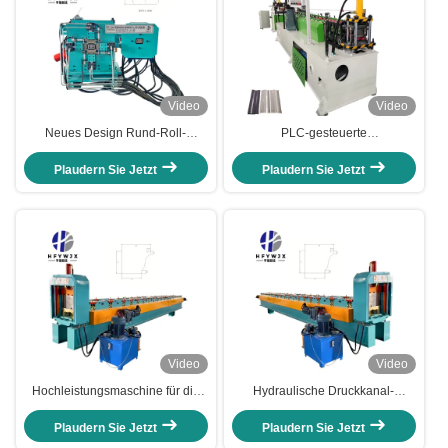
Video
Video
Neues Design Rund-Roll-
PLC-gesteuerte
Formmaschine mit PLC-
Profilrollenformmaschine mit
Steuerung und 16 Stationen
Hydraulik-Scheren für Dach- und
Plaudern Sie Jetzt
Plaudern Sie Jetzt
Wandplatten
Video
Video
Hochleistungsmaschine für die
Hydraulische Druckkanal-
Verarbeitung von Rohrrrollen
Rollformmaschine mit PLC-
Steuerung und 16 Formstationen
Plaudern Sie Jetzt
Plaudern Sie Jetzt