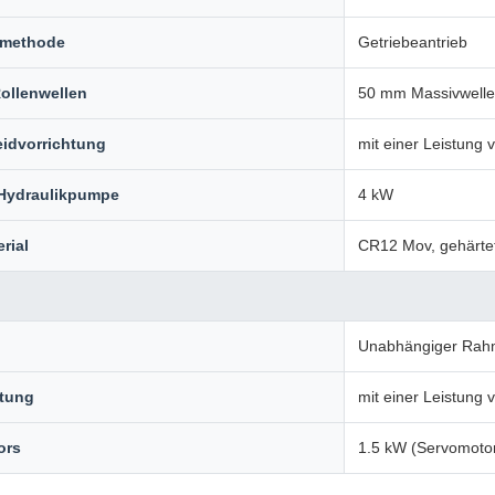
smethode
Getriebeantrieb
ollenwellen
50 mm Massivwelle
eidvorrichtung
mit einer Leistung
 Hydraulikpumpe
4 kW
rial
CR12 Mov, gehärte
Unabhängiger Ra
htung
mit einer Leistung
ors
1.5 kW (Servomoto