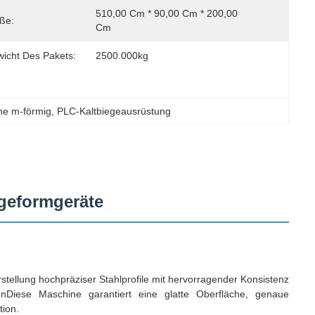
510,00 Cm * 90,00 Cm * 200,00 
ße:
Cm
wicht Des Pakets:
2500.000kg
ine m-förmig
, 
PLC-Kaltbiegeausrüstung
geformgeräte
rstellung hochpräziser Stahlprofile mit hervorragender Konsistenz
zenDiese Maschine garantiert eine glatte Oberfläche, genaue
tion.