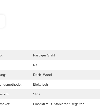
p:
Farbiger Stahl
Neu
ung:
Dach, Wand
gungsmethode:
Elektrisch
ystem:
SPS
tpaket:
Plastikfilm U. Stahldraht Regelten