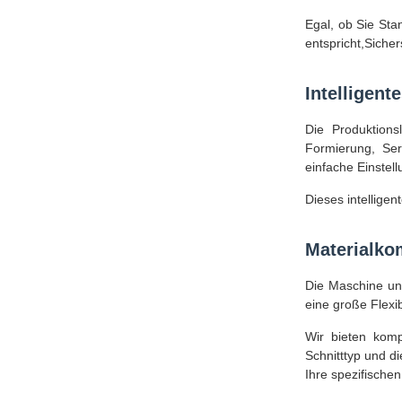
Egal, ob Sie Sta
entspricht,Sicher
Intelligen
Die Produktions
Formierung, Ser
einfache Einstel
Dieses intelligen
Materialko
Die Maschine unt
eine große Flexib
Wir bieten komp
Schnitttyp und d
Ihre spezifische