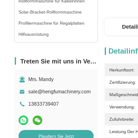
Rollformmaschine für Kabelrinnen
Solar-Bracket-Rollformmaschine
Profiliermaschine für Regalplatten
Detai
Hilfsausrüstung
Detailin
Treten Sie mit uns in Verbindung
Herkunftsort:
Mrs. Mandy
Zertifizierung:
sale@hengfumachinery.com
Maßgeschneid
13833739407
Verwendung:
Zufuhrbreite:
Leistung Der 
Plaudern Sie Jetzt