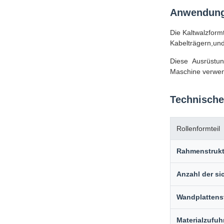
Anwendunge
Die Kaltwalzform
Kabelträgern,und
Diese Ausrüstun
Maschine verwend
Technische
Rollenformteil
Rahmenstrukt
Anzahl der si
Wandplattens
Materialzufuh