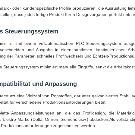
ndard- oder kundenspezifische Profile produzieren, die Ausrüstung liefe
stellen, dass jedes fertige Produkt Ihren Designvorgaben perfekt entspr
tes Steuerungssystem
linie ist mit einem vollautomatischen PLC-Steuerungssystem ausgest
voschneiden und Ausgabe in einen nahtlosen, kontinuierlichen Arbeit
lung der Parameter, schnelles Profilwechseln und Echtzeit-Produktion
te Steuerungssystem minimiert manuelle Eingriffe, senkt die Arbeitskos
mpatibilität und Anpassung
erstützt eine Vielzahl von Rohstoffen, darunter galvanisiertes Stahl, 
ilität für verschiedene Produktionsanforderungen bietet.
lette Anpassungsleistungen an, die das Profildesign, die Materiald
ie Elektro-Marke (Delta, Omron, Siemens usw.) abdecken.Als vollständ
n Produktionsanforderungen zugeschnitten werden.