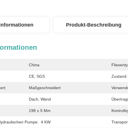
linformationen
Produkt-Beschreibung
formationen
China
Fliesenty
CE, SGS
Zustand:
ert:
Maßgeschneidert
Verwend
Dach, Wand
Übertra
198 ± 5 Mm
Kontrolls
Hydraulischen Pumpe:
4 KW
Transpor