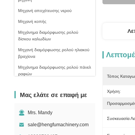
Μηχανή αποχέτευσης νερού
Μηχανή κοπής
Λε
Μηχάνημα διαμόρφωσης ρολού
δίσκου καλωδίων
Μηχανή διαμόρφωσης ρολού ηλιακού
Λεπτομέ
βραχίονα
Μηχάνημα διαμόρφωσης ρολού πάνελ
ραφιών
Τόπος Καταγω
βοηθητικός εξοπλισμός
Χρήση:
Μας ελάτε σε επαφή με
Προσαρμοσμέ
Mrs. Mandy
Συσκευασία Λε
sale@hengfumachinery.com