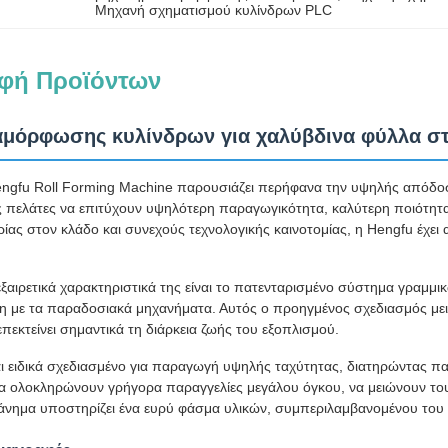
Μηχανή σχηματισμού κυλίνδρων PLC
φή Προϊόντων
αμόρφωσης κυλίνδρων για χαλύβδινα φύλλα στ
gfu Roll Forming Machine παρουσιάζει περήφανα την υψηλής απόδοσ
ς πελάτες να επιτύχουν υψηλότερη παραγωγικότητα, καλύτερη ποιότητ
ίας στον κλάδο και συνεχούς τεχνολογικής καινοτομίας, η Hengfu έχει 
ξαιρετικά χαρακτηριστικά της είναι το πατενταρισμένο σύστημα γραμμι
 με τα παραδοσιακά μηχανήματα. Αυτός ο προηγμένος σχεδιασμός μειών
πεκτείνει σημαντικά τη διάρκεια ζωής του εξοπλισμού.
αι ειδικά σχεδιασμένο για παραγωγή υψηλής ταχύτητας, διατηρώντας πα
α ολοκληρώνουν γρήγορα παραγγελίες μεγάλου όγκου, να μειώνουν το
άνημα υποστηρίζει ένα ευρύ φάσμα υλικών, συμπεριλαμβανομένου του γ