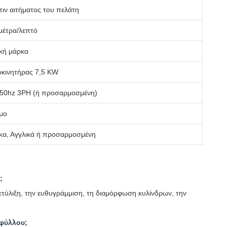
ιν αιτήματος του πελάτη
μέτρα/λεπτό
ική μάρκα
κινητήρας 7,5 KW
 50hz 3PH (ή προσαρμοσμένη)
μο
ικα, Αγγλικά ή προσαρμοσμένη
;
ετύλιξη, την ευθυγράμμιση, τη διαμόρφωση κυλίνδρων, την
 φύλλου;