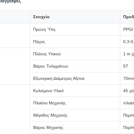
διαγραφές
Στοιχείο
Προδ
Πρώτη Ύλη
PPGI 
Πάχος
0,3-
Πλάτος Υλικού
1 m (
Βάρος Τυλιγμάτων
5T
Εξωτερική Διάμετρος Άξονα
70m
Κυλιόμενο Υλικό
45 χ
Πλαίσιο Μηχανής
πλαί
Μέγεθος Μηχανής
Περί
Βάρος Μηχανής
Περίπ