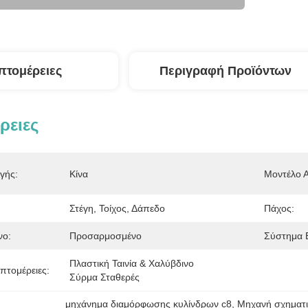
πτομέρειες
Περιγραφή Προϊόντων
ρειες
γής:
Κίνα
Μοντέλο Α
Στέγη, Τοίχος, Δάπεδο
Πάχος:
νο:
Προσαρμοσμένο
Σύστημα 
Πλαστική Ταινία & Χαλύβδινο 
πτομέρειες:
Σύρμα Σταθερές
μηχάνημα διαμόρφωσης κυλίνδρων c8
, 
Μηχανή σχηματ