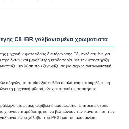
έγης C8 IBR γαλβανισμένα χρωματιστά
ης μηχανή κυματοειδούς διαμόρφωσης C8, σχεδιασμένη για
α προϊόντων και μεγαλύτερη κερδοφορία. Με την υποστήριξη
αναπτύξει μια λύση που ξεχωρίζει σε μια άκρως ανταγωνιστική
κών οδηγών, το οποίο εξασφαλίζει ομαλότερη και ακριβέστερη
ει τη μηχανική φθορά, ελαχιστοποιεί τις απαιτήσεις
ράλληλα εξαιρετική ακρίβεια διαμόρφωσης. Επιτρέπει στους
υς χρόνους παράδοσης και να βελτιώνουν την ικανοποίηση των
αλβανισμένου χάλυβα, του PPGI και του αλουμινίου.