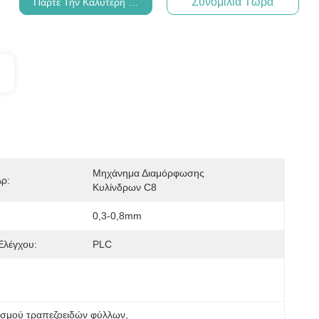
Συνομιλία Τώρα
Πάρτε Την Καλύτερη Τιμή
Μηχάνημα Διαμόρφωσης 
ρ:
Κυλίνδρων C8
0,3-0,8mm
Ελέγχου:
PLC
ισμού τραπεζοειδών φύλλων
, 