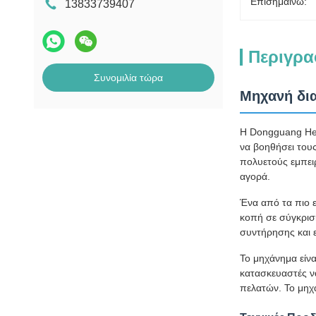
Επισημαίνω:
13833739407
Περιγρα
Συνομιλία τώρα
Μηχανή δι
Η Dongguang Hen
να βοηθήσει του
πολυετούς εμπειρ
αγορά.
Ένα από τα πιο ε
κοπή σε σύγκριση
συντήρησης και ε
Το μηχάνημα είν
κατασκευαστές ν
πελατών. Το μηχ