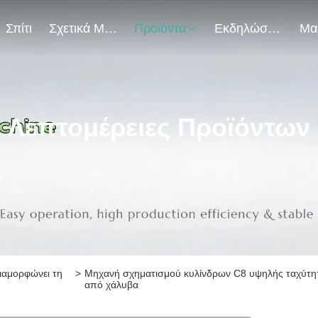
Σπίτι
Σχετικά Με Εμάς
Προϊόντα
Εκδηλώσεις
Λεπτομέρειες Προϊόντων
ιαμορφώνει τη
>
Μηχανή σχηματισμού κυλίνδρων C8 υψηλής ταχύτητ
από χάλυβα