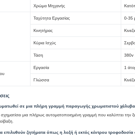
Χρώμα Μηχανής
Κατόπ
Ταχύτητα Εργασίας
0-35 
Κινητήρας
Κινεζ
Κύρια Ισχύς
Σερβο
Τάση
380v
Εργασία
1 άτο
χου
Γλώσσα
Κινέζ
σεις
ωματωθεί σε μια πλήρη γραμμή παραγωγής χρωματιστού χάλυβα
α σχηματίσει μια πλήρως αυτοματοποιημένη γραμμή που καλύπτει την ξ
οίβαξη.
 επιλυθούν ζητήματα όπως η λοξή ή εκτός κέντρου τροφοδοσία