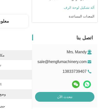
آلة تشكيل لوحة الرف
المعدات المساعدة
معلو
اتصل بنا
Mrs. Mandy
مكان
sale@hengfumachinery.com
ن
13833739407
ا
وضع 
نتحدث الآن
حجم 