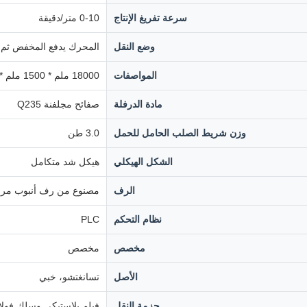
سرعة تفريغ الإنتاج
0-10 متر/دقيقة
وضع النقل
المحرك يدفع المخفض ثم 
المواصفات
18000 ملم * 1500 ملم * 1500 ملم
مادة الدرفلة
صفائح مجلفنة Q235
وزن شريط الصلب الحامل للحمل
3.0 طن
الشكل الهيكلي
هيكل شد متكامل
الرف
مصنوع من رف أنبوب مرب
نظام التحكم
PLC
مخصص
مخصص
الأصل
تسانغتشو، خبي
حزمة النقل
فيلم بلاستيكي وسلك فول