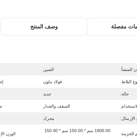
مات مفصلة
وصف المنتج
 المنشأ:
الصين
وع البلاط:
فولاذ ملون
إص
حالة:
جديد
لاستخدام:
السقف والجدار
طر
الإرسال:
محرك
1800.00 سم * 150.00 سم * 150.00 
الحزمة:
الوزن الإ
سم