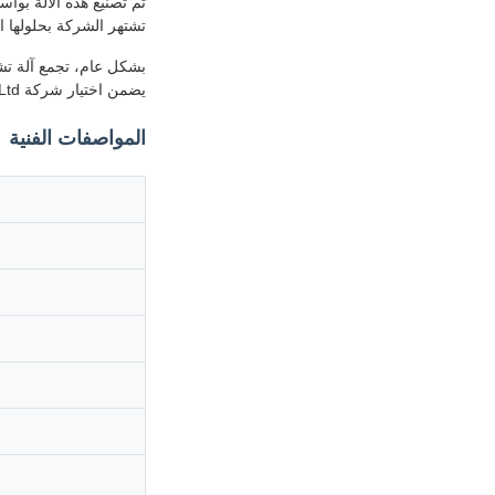
تشتهر الشركة بحلولها الم
بشكل عام، تجمع آلة تشكي
يضمن اختيار شركة Dongguang Hengfu Roll Forming Machine Co., Ltd. أداءً موثوقًا وقيمة طويلة الأجل للإنتاج الصناعي.
المواصفات الفنية