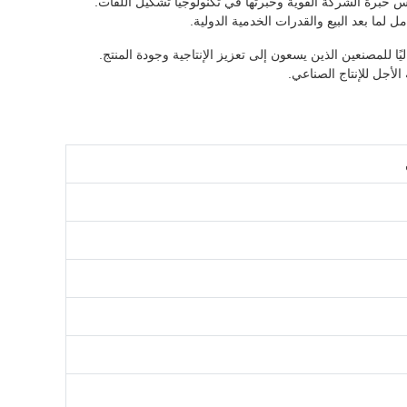
طة شركة Dongguang Hengfu Roll Forming Machine Co., Ltd.، وهي تعكس خبرة الشركة القوية وخبرتها في تكنولوجيا تشكيل اللفات.
ل لما بعد البيع والقدرات الخدمية الدولية.
ًا للمصنعين الذين يسعون إلى تعزيز الإنتاجية وجودة المنتج.