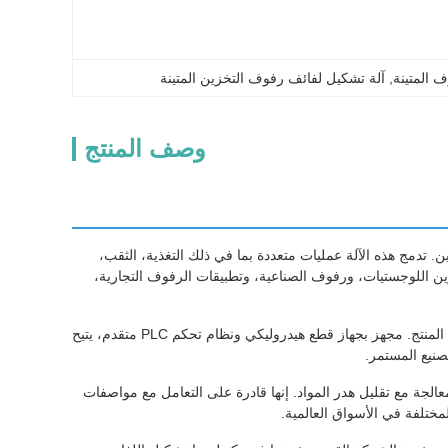
 المتينة
, 
آلة تشكيل لفائف رفوف التخزين المتينة
وصف المنتج
تدمج هذه الآلة عمليات متعددة بما في ذلك التغذية، الثقب،
ن اللوجستيات، ورفوف الصناعية، وتطبيقات الرفوف التجارية،
يتميز الجهاز بإطار آلة قوي ونظام تشكيل لفة متعدد المحطات، مما يضمن دقة أبعاد ممتازة واتساقًا في المنتج. مجهز بجهاز قطع هيدروليكي ونظام تحكم PLC متقدم، يتيح
تصنيع المستمر.
الجة مع تقليل هدر المواد. إنها قادرة على التعامل مع مواصفات
مختلفة في الأسواق العالمية.