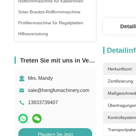
Rollformmaschine für Kabelrinnen
Solar-Bracket-Rollformmaschine
Profiliermaschine für Regalplatten
Detai
Hilfsausrüstung
Detailin
Treten Sie mit uns in Verbindung
Herkunftsort:
Mrs. Mandy
Zertifizierung:
sale@hengfumachinery.com
Maßgeschneid
13833739407
Übertragungs
Kontrollsystem
Transportpake
Plaudern Sie Jetzt