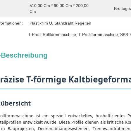
510,00 Cm * 90,00 Cm * 200,00 
Bruttoge
Cm
formationen:
Plastikfilm U. Stahldraht Regelten
T-Profil-Rollformmaschine
, 
T-Profilformmaschine
, 
SPS-P
-Beschreibung
räzise T-förmige Kaltbiegeform
übersicht
-Rollformmaschine ist ein speziell entwickeltes, hocheffizientes 
allprofilen entwickelt wurde. Diese Profile dienen als kritische
n Bauprojekten, Deckenabhängesystemen, Trennwandrahmenins