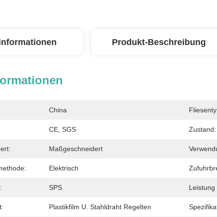
linformationen
Produkt-Beschreibung
formationen
China
Fliesenty
CE, SGS
Zustand:
ert:
Maßgeschneidert
Verwend
methode:
Elektrisch
Zufuhrbre
:
SPS
Leistung
t:
Plastikfilm U. Stahldraht Regelten
Spezifika