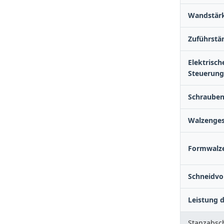
Wandstär
Zuführstä
Elektrisch
Steuerun
Schraube
Walzenges
Formwalz
Schneidvo
Leistung 
Stanzabsch