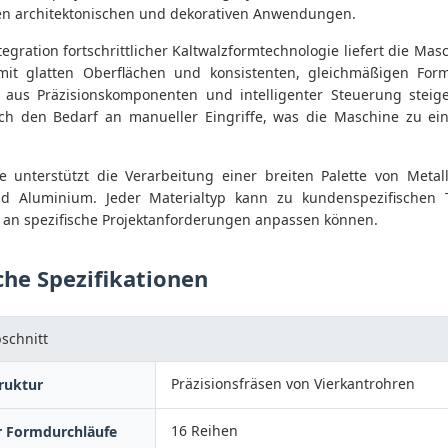
en architektonischen und dekorativen Anwendungen.
tegration fortschrittlicher Kaltwalzformtechnologie liefert die M
 mit glatten Oberflächen und konsistenten, gleichmäßigen Form
 aus Präzisionskomponenten und intelligenter Steuerung steige
uch den Bedarf an manueller Eingriffe, was die Maschine zu ei
 unterstützt die Verarbeitung einer breiten Palette von Metallm
nd Aluminium. Jeder Materialtyp kann zu kundenspezifischen T
an spezifische Projektanforderungen anpassen können.
che Spezifikationen
schnitt
Präzisionsfräsen von Vierkantrohren
ruktur
16 Reihen
r Formdurchläufe