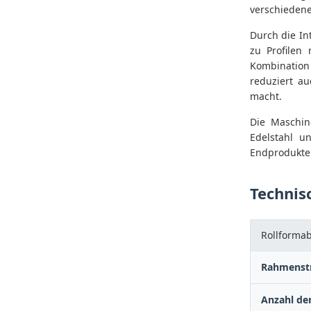
verschieden
Durch die In
zu Profilen
Kombination
reduziert a
macht.
Die Maschine
Edelstahl u
Endprodukte 
Technis
Rollformab
Rahmenst
Anzahl de