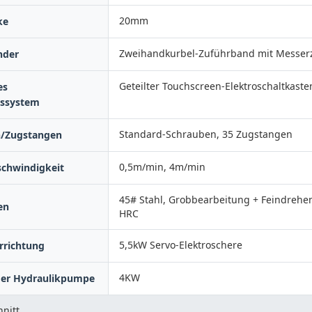
20mm
ke
Zweihandkurbel-Zuführband mit Messer
nder
Geteilter Touchscreen-Elektroschaltkast
es
gssystem
Standard-Schrauben, 35 Zugstangen
n/Zugstangen
0,5m/min, 4m/min
chwindigkeit
45# Stahl, Grobbearbeitung + Feindrehen
en
HRC
5,5kW Servo-Elektroschere
rrichtung
4KW
der Hydraulikpumpe
nitt