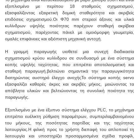
εξοπλισμένο με περίπου 18 σταθμούς σχηματισμού,
εξασφαλίζοντας εξαιρετική δομική σταθερότητα και ακριβείς
επιδόσεις σχηματισμού.Οι Φ70 mm στερεοί άξονες και υλικά
κυλίνδρων υψηλής ποιότητας παρέχουν σταθερή ακρίβεια
σχηματισμού, παρέχοντας πάνελ με ομοιόμορφη γεωμετρία,
ομαλές επιφάνειες και αξιόπιστη μηχανική αντοχή.
Η γραμμή παραγωγής υιοθετεί μια συνεχή διαδικασία
σχηματισμού κρύου κυλίνδρου σε συνδυασμό με ένα σύστημα
κοπής υψηλής ταχύτητας, που επιτρέπει αποτελεσματική και
σταθερή παραγωγή.βελτιώνει σημαντικά την παραγωγικότητα
διατηρώντας αυστηρό έλεγχο ανοχήςΤο σύστημα κοπής servo
εξασφαλίζει καθαρές άκρες και ακριβές μήκος, μειώνοντας τα
απόβλητα υλικών και βελτιώνοντας τη συνολική ποιότητα της
παραγωγής.
Εξοπλισμένο με ένα έξυπνο σύστημα ελέγχου PLC, το μηχάνημα
επιτρέπει ευέλικτη ρύθμιση παραμέτρων, συμπεριλαμβανομένου
του μήκους, της ποσότητας παρτίδας και της ταχύτητας
λειτουργίας.Η φιλική προς το χρήστη διεπαφή του απλοποιεί τη
λειτουργία και υποστηρίζει προσαρμοσμένα σχέδια προφίλ,