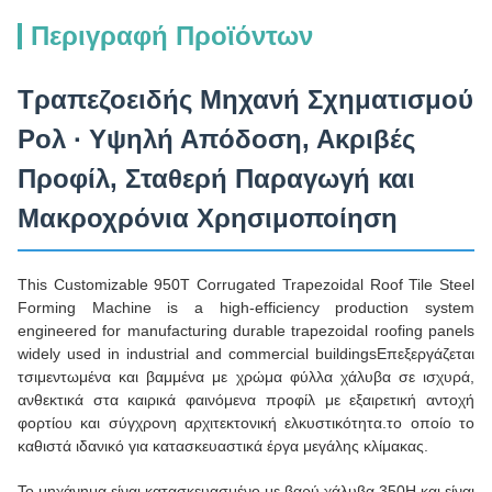
Περιγραφή Προϊόντων
Τραπεζοειδής Μηχανή Σχηματισμού
Ρολ ∙ Υψηλή Απόδοση, Ακριβές
Προφίλ, Σταθερή Παραγωγή και
Μακροχρόνια Χρησιμοποίηση
This Customizable 950T Corrugated Trapezoidal Roof Tile Steel
Forming Machine is a high-efficiency production system
engineered for manufacturing durable trapezoidal roofing panels
widely used in industrial and commercial buildingsΕπεξεργάζεται
τσιμεντωμένα και βαμμένα με χρώμα φύλλα χάλυβα σε ισχυρά,
ανθεκτικά στα καιρικά φαινόμενα προφίλ με εξαιρετική αντοχή
φορτίου και σύγχρονη αρχιτεκτονική ελκυστικότητα.το οποίο το
καθιστά ιδανικό για κατασκευαστικά έργα μεγάλης κλίμακας.
Το μηχάνημα είναι κατασκευασμένο με βαρύ χάλυβα 350H και είναι