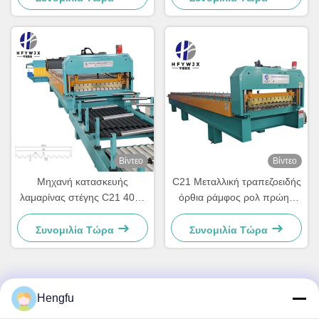
διαμόρφωσης 12-15μ/λεπτό
Βίντεο
Βίντεο
Μηχανή κατασκευής
C21 Μεταλλική τραπεζοειδής
λαμαρίνας στέγης C21 40M/
όρθια ράμφος ρολ πρώην
λεπτό, πάχος υλικού 0.3-
μηχανή με σύστημα ελέγχου
0.8mm, σύστημα ελέγχου
PLC και ταχύτητα
Συνομιλία Τώρα
Συνομιλία Τώρα
PLC
σχηματισμού 40M / min
Hengfu
Γρήγορη επαφή