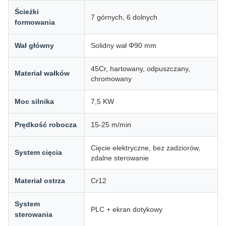
Ścieżki
7 górnych, 6 dolnych
formowania
Wał główny
Solidny wał Φ90 mm
45Cr, hartowany, odpuszczany,
Materiał wałków
chromowany
Moc silnika
7,5 KW
Prędkość robocza
15-25 m/min
Cięcie elektryczne, bez zadziorów,
System cięcia
zdalne sterowanie
Materiał ostrza
Cr12
System
PLC + ekran dotykowy
sterowania