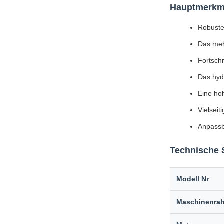
Hauptmerkm
Robuste 
Das meh
Fortsch
Das hydr
Eine hoh
Vielseit
Anpassb
Technische 
Modell Nr
Maschinenra