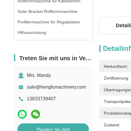
Rollformmaschine für Kabelrinnen
Solar-Bracket-Rollformmaschine
Profiliermaschine für Regalplatten
Detai
Hilfsausrüstung
Detailin
Treten Sie mit uns in Verbindung
Herkunftsort:
Mrs. Mandy
Zertifizierung:
sale@hengfumachinery.com
Übertragungs
13833739407
Transportpake
Produktionskap
Zustand:
Plaudern Sie Jetzt