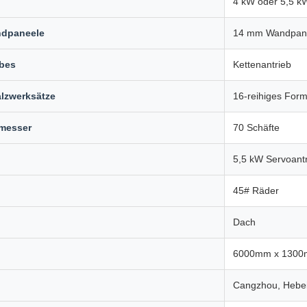
4 kW oder 5,5 
ndpaneele
14 mm Wandpan
ebes
Kettenantrieb
alzwerksätze
16-reihiges Formt
messer
70 Schäfte
5,5 kW Servoant
45# Räder
Dach
6000mm x 1300
Cangzhou, Hebe