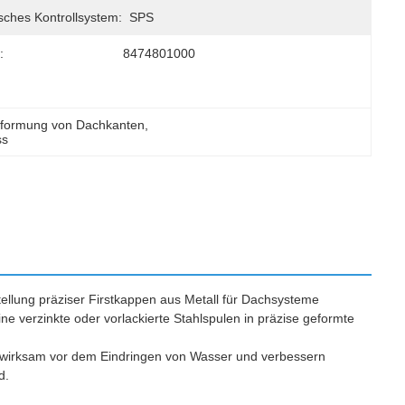
sches Kontrollsystem:
SPS
:
8474801000
rformung von Dachkanten
, 
ss
tellung präziser Firstkappen aus Metall für Dachsysteme
ine verzinkte oder vorlackierte Stahlspulen in präzise geformte
r wirksam vor dem Eindringen von Wasser und verbessern
d.