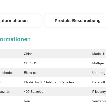
linformationen
Produkt-Beschreibung
formationen
China
Modell Nr
CE, SGS
Maßgesch
methode:
Elektrisch
Übertra
t:
Plastikfilm U. Stahldraht Regelten
Herkunft:
azität:
400 Sätze/Jahr
Fliesenty
Neu
Verwend