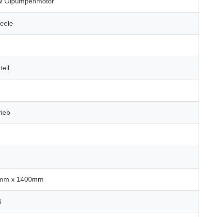
kW Ölpumpenmotor
eele
eil
rieb
mm x 1400mm
i