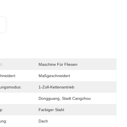
.:
Maschine Für Fliesen
neidert:
Maßgeschneidert
gungsmodus:
1-Zoll-Kettenantrieb
Dongguang, Stadt Cangzhou
p:
Farbiger Stahl
ung:
Dach