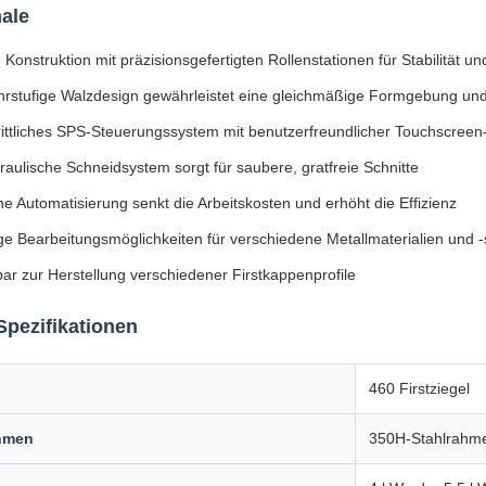
ale
Konstruktion mit präzisionsgefertigten Rollenstationen für Stabilität u
rstufige Walzdesign gewährleistet eine gleichmäßige Formgebung un
rittliches SPS-Steuerungssystem mit benutzerfreundlicher Touchscreen
aulische Schneidsystem sorgt für saubere, gratfreie Schnitte
e Automatisierung senkt die Arbeitskosten und erhöht die Effizienz
ige Bearbeitungsmöglichkeiten für verschiedene Metallmaterialien und 
ar zur Herstellung verschiedener Firstkappenprofile
Spezifikationen
460 Firstziegel
hmen
350H-Stahlrahm