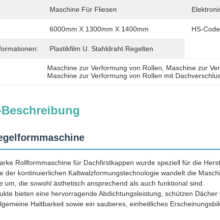
Maschine Für Fliesen
Elektroni
6000mm X 1300mm X 1400mm
HS-Code
formationen:
Plastikfilm U. Stahldraht Regelten
Maschine zur Verformung von Rollen
, 
Maschine zur Ve
Maschine zur Verformung von Rollen mit Dachverschlu
-Beschreibung
iegelformmaschine
tarke Rollformmaschine für Dachfirstkappen wurde speziell für die Hers
lfe der kontinuierlichen Kaltwalzformungstechnologie wandelt die Masch
le um, die sowohl ästhetisch ansprechend als auch funktional sind.
dukte bieten eine hervorragende Abdichtungsleistung, schützen Däche
allgemeine Haltbarkeit sowie ein sauberes, einheitliches Erscheinungsbil