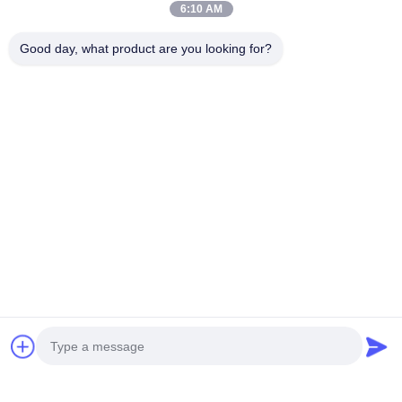
6:10 AM
Good day, what product are you looking for?
Etichette:
Macchina Per La Formatura Di Piastrelle Smaltate
Ridge Cap Roll Ex
Rotolo Del Tetto Che Forma Macchina
Prodotti Correlati