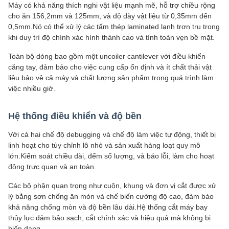
Máy có khả năng thích nghi vật liệu mạnh mẽ, hỗ trợ chiều rộng
cho ăn 156,2mm và 125mm, và độ dày vật liệu từ 0,35mm đến
0,5mm.Nó có thể xử lý các tấm thép laminated lạnh trơn tru trong
khi duy trì độ chính xác hình thành cao và tính toàn vẹn bề mặt.
Toàn bộ dòng bao gồm một uncoiler cantilever với điều khiển
căng tay, đảm bảo cho việc cung cấp ổn định và ít chất thải vật
liệu.bảo vệ cả máy và chất lượng sản phẩm trong quá trình làm
việc nhiều giờ.
Hệ thống điều khiển và độ bền
Với cả hai chế độ debugging và chế độ làm việc tự động, thiết bị
linh hoạt cho tùy chỉnh lô nhỏ và sản xuất hàng loạt quy mô
lớn.Kiểm soát chiều dài, đếm số lượng, và báo lỗi, làm cho hoạt
động trực quan và an toàn.
Các bộ phận quan trọng như cuộn, khung và đơn vị cắt được xử
lý bằng sơn chống ăn mòn và chế biến cường độ cao, đảm bảo
khả năng chống mòn và độ bền lâu dài.Hệ thống cắt máy bay
thủy lực đảm bảo sạch, cắt chính xác và hiệu quả mà không bị
biến dạng.