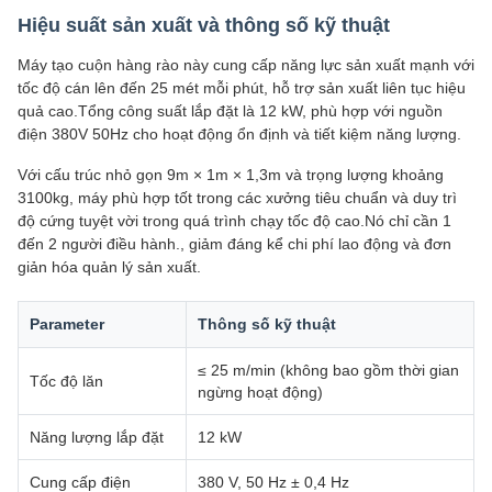
Hiệu suất sản xuất và thông số kỹ thuật
Máy tạo cuộn hàng rào này cung cấp năng lực sản xuất mạnh với
tốc độ cán lên đến 25 mét mỗi phút, hỗ trợ sản xuất liên tục hiệu
quả cao.Tổng công suất lắp đặt là 12 kW, phù hợp với nguồn
điện 380V 50Hz cho hoạt động ổn định và tiết kiệm năng lượng.
Với cấu trúc nhỏ gọn 9m × 1m × 1,3m và trọng lượng khoảng
3100kg, máy phù hợp tốt trong các xưởng tiêu chuẩn và duy trì
độ cứng tuyệt vời trong quá trình chạy tốc độ cao.Nó chỉ cần 1
đến 2 người điều hành., giảm đáng kể chi phí lao động và đơn
giản hóa quản lý sản xuất.
Parameter
Thông số kỹ thuật
≤ 25 m/min (không bao gồm thời gian
Tốc độ lăn
ngừng hoạt động)
Năng lượng lắp đặt
12 kW
Cung cấp điện
380 V, 50 Hz ± 0,4 Hz