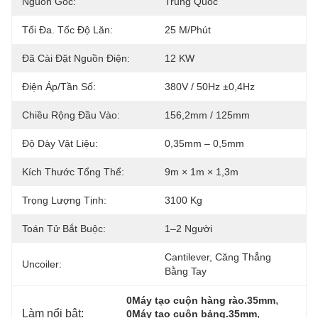
Nguồn Gốc:
Trung Quốc
Tối Đa. Tốc Độ Lăn:
25 M/phút
Đã Cài Đặt Nguồn Điện:
12 KW
Điện Áp/tần Số:
380V / 50Hz ±0,4Hz
Chiều Rộng Đầu Vào:
156,2mm / 125mm
Độ Dày Vật Liệu:
0,35mm – 0,5mm
Kích Thước Tổng Thể:
9m × 1m × 1,3m
Trọng Lượng Tịnh:
3100 Kg
Toán Tử Bắt Buộc:
1–2 Người
Cantilever, Căng Thẳng 
Uncoiler:
Bằng Tay
, 
0Máy tạo cuộn hàng rào.35mm
Làm nổi bật:
, 
0Máy tạo cuộn bảng.35mm