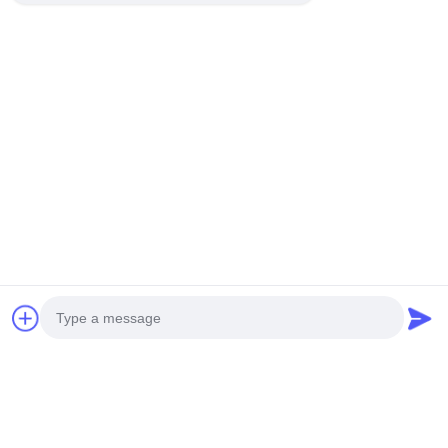
Maschine Zur Verformung Von Platten
Maschine Zur Verformung Von Rollen
0.35mm Zaunrollenformmaschine
Verwandte Produkte
Photo