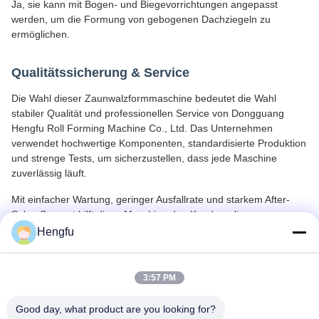
Ja, sie kann mit Bogen- und Biegevorrichtungen angepasst
werden, um die Formung von gebogenen Dachziegeln zu
ermöglichen.
Qualitätssicherung & Service
Die Wahl dieser Zaunwalzformmaschine bedeutet die Wahl
stabiler Qualität und professionellen Service von Dongguang
Hengfu Roll Forming Machine Co., Ltd. Das Unternehmen
verwendet hochwertige Komponenten, standardisierte Produktion
und strenge Tests, um sicherzustellen, dass jede Maschine
zuverlässig läuft.
Mit einfacher Wartung, geringer Ausfallrate und starkem After-
Sales-Support hilft diese Maschine den Kunden, die
Produktqualität zu verbessern, die Produktionskosten zu senken
Hengfu
und die Wettbewerbsfähigkeit auf dem Markt zu stärken. Sie ist
die ideale Wahl für professionelle Zaunhersteller.
3:57 PM
Good day, what product are you looking for?
Umbauten: