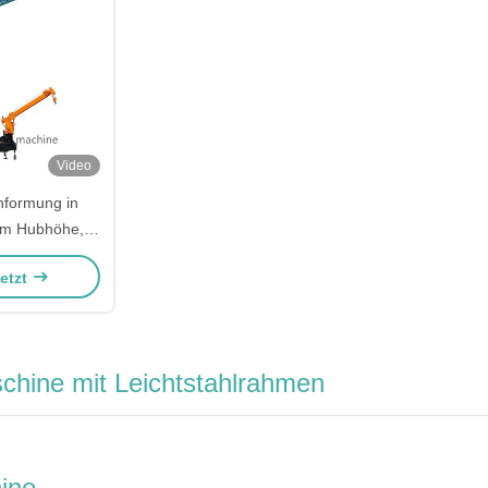
Video
nformung in
 m Hubhöhe, 8
ydraulisch
Jetzt
trieb für
ionsbau
chine mit Leichtstahlrahmen
ine