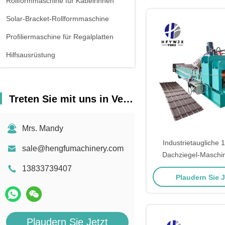
Rollformmaschine für Kabelrinnen
Solar-Bracket-Rollformmaschine
Profiliermaschine für Regalplatten
Hilfsausrüstung
Treten Sie mit uns in Verbindung
Mrs. Mandy
Industrietaugliche 
sale@hengfumachinery.com
Dachziegel-Maschi
Stahlrahm
13833739407
Plaudern Sie 
Plaudern Sie Jetzt