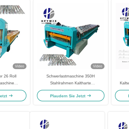
Video
Video
r 26 Roll
Schwerlastmaschine 350H
aschine
Stahlrahmen Kaltharte
Kalt
rtigung
Wellplattenrollenformmaschine
Jetzt
Plaudern Sie Jetzt
1000mm Einspeisungsbreite 0-
40M/Min