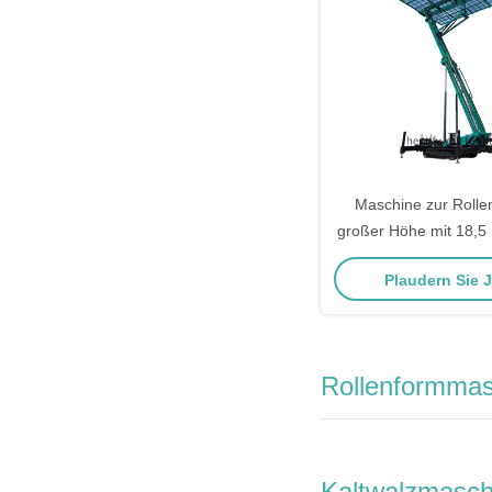
Maschine zur Rolle
großer Höhe mit 18,5
t Kapazität und h
Plaudern Sie 
angetriebenem An
Stahlkonstrukt
Rollenformmas
Kaltwalzmasch