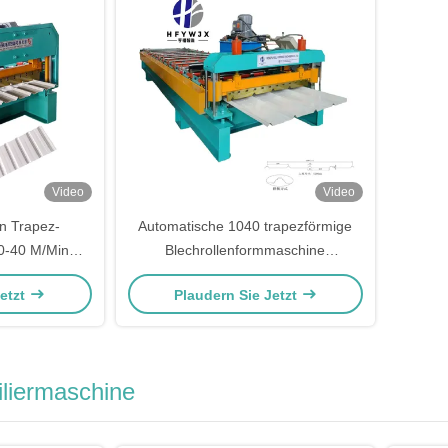
Video
Video
n Trapez-
Automatische 1040 trapezförmige
0-40 M/Min
Blechrollenformmaschine
8 Stationen
Hochgeschwindigkeit 10-15M/Min
Jetzt
Plaudern Sie Jetzt
iliermaschine