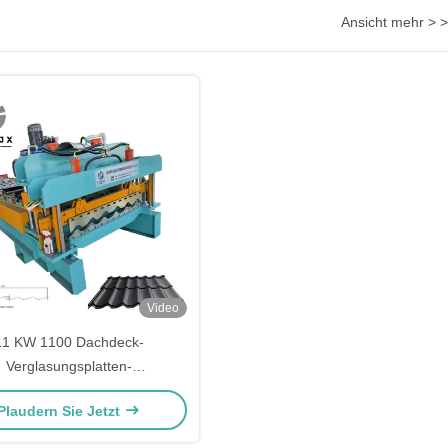
Ansicht mehr > >
Video
11 KW 1100 Dachdeck-
Verglasungsplatten-
rmmaschine 16 Stände für die
Plaudern Sie Jetzt
ffiziente Produktion von
Dachplatten