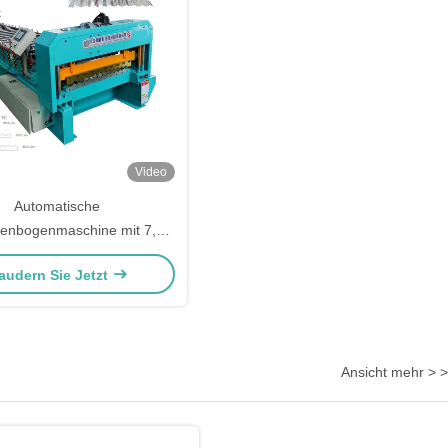
Video
Automatische
ttenbogenmaschine mit 7,5
 Servomotor 26 Sets
audern Sie Jetzt
Rollenformung
Ansicht mehr > >