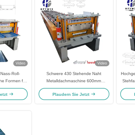
Video
Video
-Nass-Roll-
Schwere 430 Stehende Naht
Hochge
he Formen für
Metalldachmaschine 600mm
Stehfa
nd Wandplatten
Fütterungsbreite 14 Reihe Formen
hydra
Jetzt
Plaudern Sie Jetzt