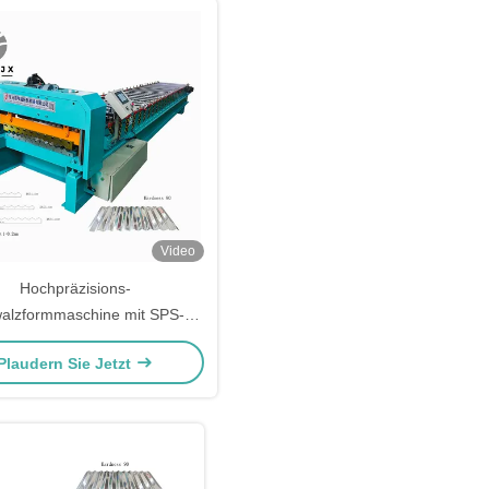
Video
Hochpräzisions-
walzformmaschine mit SPS-
Elektroniksteuerung für
Plaudern Sie Jetzt
Wellblechdächer