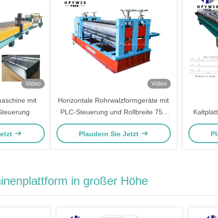
Video
Video
maschine mit
Horizontale Rohrwalzformgeräte mit
-Steuerung
PLC-Steuerung und Rollbreite 750
Kaltpla
mm-1250 mm
kW
Jetzt
Plaudern Sie Jetzt
Pl
inenplattform in großer Höhe