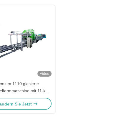
Video
emium 1110 glasierte
elformmaschine mit 11-kW-
omotor-SPS-Steuerung
audern Sie Jetzt