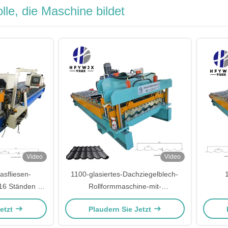
e, die Maschine bildet
Video
Video
asfliesen-
1100-glasiertes-Dachziegelblech-
16 Ständen für
Rollformmaschine-mit-
n stabilen
hydraulischem-Schneidesystem-16-
Rollfo
Jetzt
Plaudern Sie Jetzt
en
Ständer
e