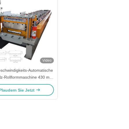
Video
schwindigkeits-Automatische
lz-Rollformmaschine 430 mit
ulischem Druckgetriebe und
Plaudern Sie Jetzt
14-reihiger Formung