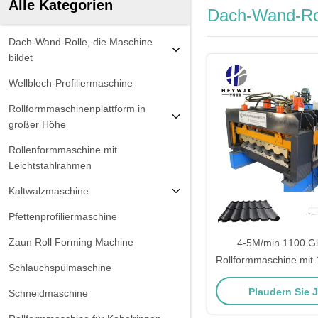
Alle Kategorien
Dach-Wand-Roll
Dach-Wand-Rolle, die Maschine
bildet
Wellblech-Profiliermaschine
Rollformmaschinenplattform in
großer Höhe
Rollenformmaschine mit
Leichtstahlrahmen
Kaltwalzmaschine
Pfettenprofiliermaschine
Zaun Roll Forming Machine
4-5M/min 1100 Gl
Rollformmaschine mit 
Schlauchspülmaschine
die Produktion vo
Plaudern Sie 
Schneidmaschine
Dachplatt