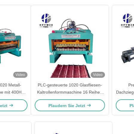
Video
Video
1020 Metall-
PLC-gesteuerte 1020 Glasfliesen-
Pr
ne mit 400H
Kaltrollenformmaschine 16 Reihen
Dachzieg
en
Getriebe Antriebssystem
Serv
Jetzt
Plaudern Sie Jetzt
Pl