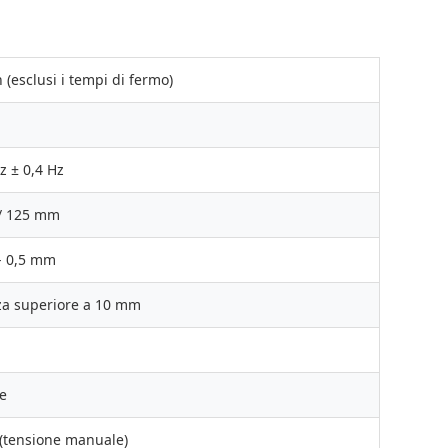
 (esclusi i tempi di fermo)
z ± 0,4 Hz
/ 125 mm
- 0,5 mm
za superiore a 10 mm
e
 (tensione manuale)