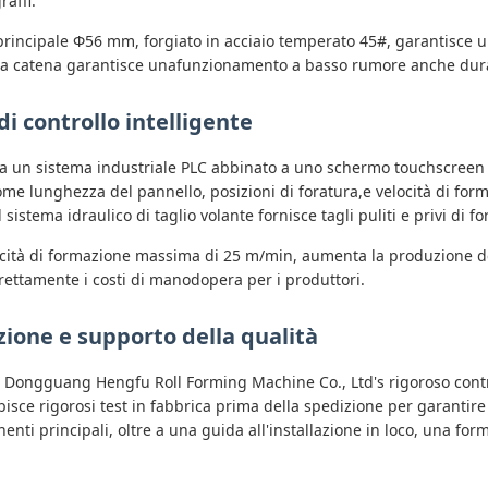
raffi.
principale Φ56 mm, forgiato in acciaio temperato 45#, garantisce u
 catena garantisce unafunzionamento a basso rumore anche durant
i controllo intelligente
da un sistema industriale PLC abbinato a uno schermo touchscreen d
me lunghezza del pannello, posizioni di foratura,e velocità di form
 sistema idraulico di taglio volante fornisce tagli puliti e privi di
cità di formazione massima di 25 m/min, aumenta la produzione de
rettamente i costi di manodopera per i produttori.
zione e supporto della qualità
 Dongguang Hengfu Roll Forming Machine Co., Ltd's rigoroso contro
sce rigorosi test in fabbrica prima della spedizione per garantire 
nenti principali, oltre a una guida all'installazione in loco, una f