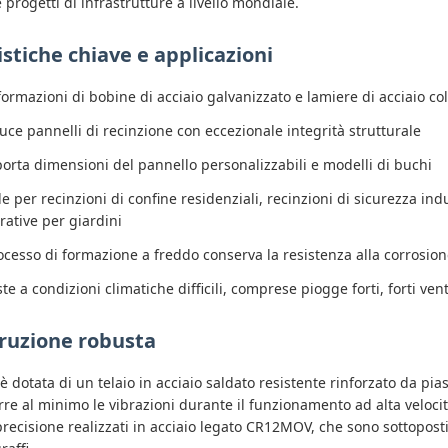
 progetti di infrastrutture a livello mondiale.
stiche chiave e applicazioni
formazioni di bobine di acciaio galvanizzato e lamiere di acciaio co
uce pannelli di recinzione con eccezionale integrità strutturale
orta dimensioni del pannello personalizzabili e modelli di buchi
le per recinzioni di confine residenziali, recinzioni di sicurezza ind
rative per giardini
rocesso di formazione a freddo conserva la resistenza alla corrosione
ste a condizioni climatiche difficili, comprese piogge forti, forti v
ruzione robusta
 dotata di un telaio in acciaio saldato resistente rinforzato da pias
rre al minimo le vibrazioni durante il funzionamento ad alta velocità
precisione realizzati in acciaio legato CR12MOV, che sono sottopost