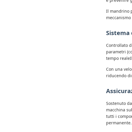
e prevenire g
Il mandrino 
meccanismo a
Sistema d
Controllato 
parametri (co
tempo realeIl
Con una velo
riducendo di
Assicura
Sostenuto da
macchina subi
tutti i compo
permanente.