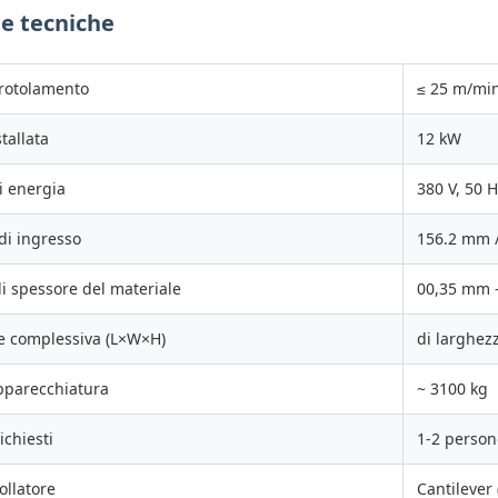
he tecniche
 rotolamento
≤ 25 m/min
tallata
12 kW
i energia
380 V, 50 H
di ingresso
156.2 mm 
di spessore del materiale
00,35 mm 
 complessiva (L×W×H)
di larghez
apparecchiatura
~ 3100 kg
ichiesti
1-2 person
ollatore
Cantilever