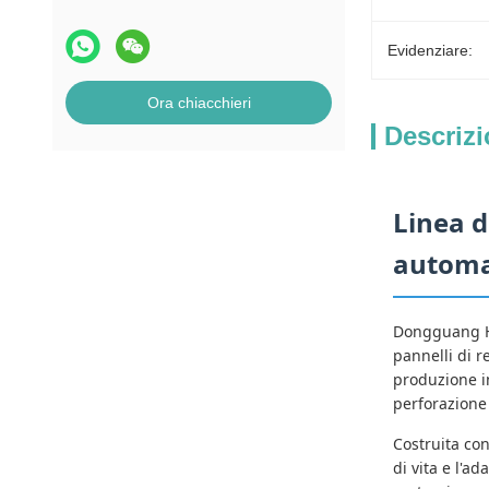
Evidenziare:
Ora chiacchieri
Descrizi
Linea d
automat
Dongguang He
pannelli di r
produzione in
perforazione 
Costruita con
di vita e l'a