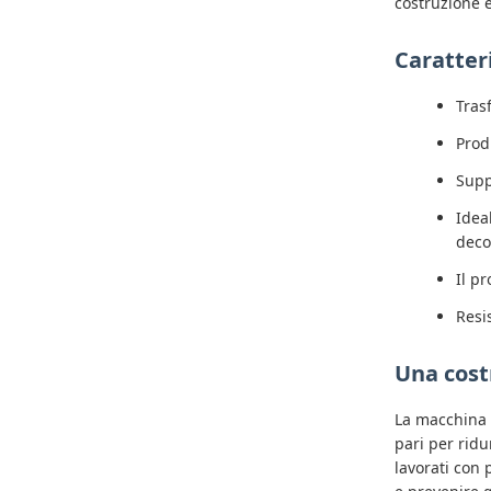
costruzione e
Caratteri
Tras
Prod
Supp
Idea
deco
Il p
Resi
Una cost
La macchina è
pari per ridu
lavorati con 