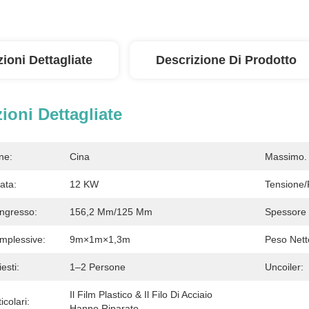
ioni Dettagliate
Descrizione Di Prodotto
ioni Dettagliate
ne:
Cina
Massimo. 
ata:
12 KW
Tensione/
Ingresso:
156,2 Mm/125 Mm
Spessore 
mplessive:
9m×1m×1,3m
Peso Nett
esti:
1–2 Persone
Uncoiler:
Il Film Plastico & Il Filo Di Acciaio 
icolari:
Hanno Riparato