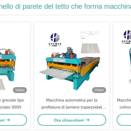
nello di parete del tetto che forma macchin
Video
Video
 grecate tipo
Macchina automatica per la
Macchin
acciaio 300H
profilatura di lamiere trapezoidali
colmo
1040 a 13 stazioni, velocità 10-15
co
eri
Ora chiacchieri
m/min e telaio in acciaio 300H