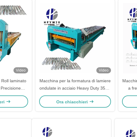
Video
Video
 Roll laminato
Macchina per la formatura di lamiere
Macchin
 Precisione
ondulate in acciaio Heavy Duty 350H
a fr
zata
con telaio in acciaio, larghezza di
sistem
eri
Ora chiacchieri
alimentazione 1000 mm, 0-40 M/Min
per