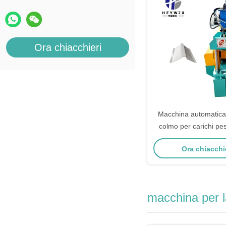
Ora chiacchieri
Macchina automatica 
colmo per carichi pe
coperture metall
Ora chiacchi
trasmissione el
macchina per la