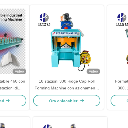
Video
Video
tabile 460 con
18 stazioni 300 Ridge Cap Roll
Formatr
stazioni di
Forming Machine con azionamento
300, 
issione a
a catena da 1 pollice e controllo PLC
contro
eri
Ora chiacchieri
gi