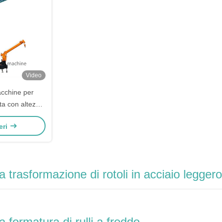
Video
acchine per
ota con altezza
,5 m, capacità
eri
azionamento
struzione di
cciaio
 trasformazione di rotoli in acciaio leggero
 formatura di rulli a freddo