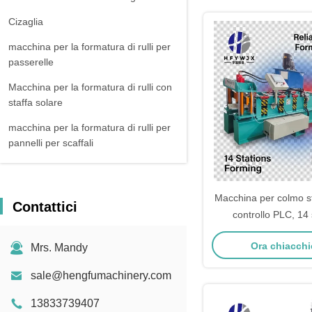
Cizaglia
macchina per la formatura di rulli per
passerelle
Macchina per la formatura di rulli con
staffa solare
macchina per la formatura di rulli per
pannelli per scaffali
apparecchiatura ausiliaria
Macchina per colmo s
Contattici
controllo PLC, 14 
formatura e trasm
Ora chiacchi
Mrs. Mandy
ingranag
sale@hengfumachinery.com
13833739407