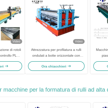
Video
Video
ione di rotoli
Attrezzatura per profilatura a rulli
Macchin
 controllo PLC
ondulati a botte orizzontale con
pias
te
controllo PLC e larghezza di
servom
eri
Ora chiacchieri
laminazione 750mm-1250mm
 macchine per la formatura di rulli ad alta