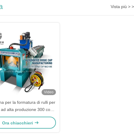
a
Vista più > >
Video
a per la formatura di rulli per
 ad alta produzione 300 con
ntrollo PLC per sistemi di
Ora chiacchieri
copertura