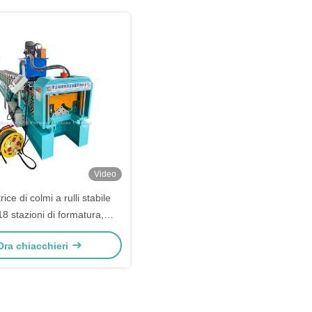
Video
ice di colmi a rulli stabile
18 stazioni di formatura,
llo PLC e taglio idraulico
Ora chiacchieri