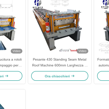
Video
Video
citura a rotoli
Pesante 430 Standing Seam Metal
Formatr
tampaggio per
Roof Machine 600mm Larghezza di
automa
eti in acciaio
alimentazione 14 fila di stampaggio
trasmis
eri
Ora chiacchieri