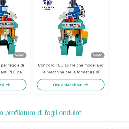
Video
Video
per tegole di
Controllo PLC 16 file che modellano
santi PLC per
la macchina per la formatura di
iche per
Ridge Ridge 460 con taglio
eri
Ora chiacchieri
ettrica
servoguidato
 profilatura di fogli ondulati