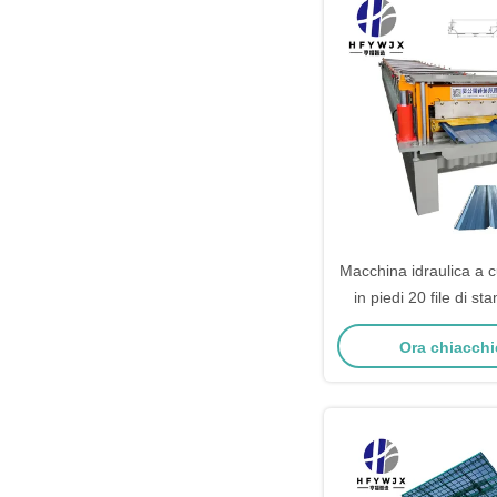
Macchina idraulica a cu
in piedi 20 file di s
pannelli di tetto e par
Ora chiacchi
colorato