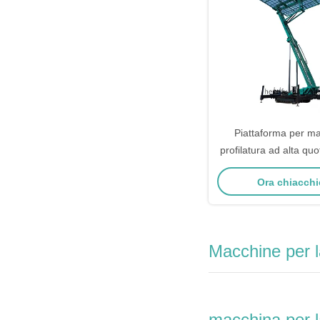
Piattaforma per m
profilatura ad alta qu
di sollevamento di 18
Ora chiacchi
di 8 tonnellate e 
idraulico per la co
strutture in a
Macchine per la
macchina per la