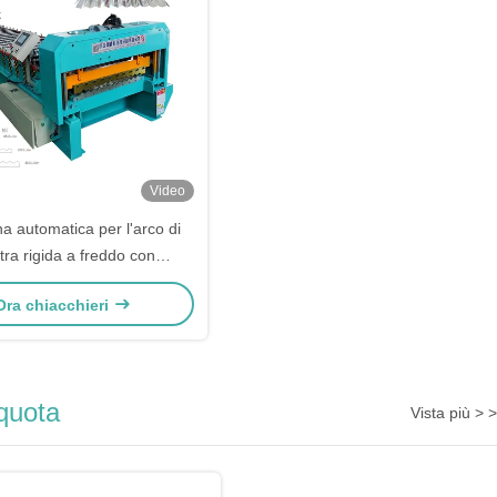
Video
a automatica per l'arco di
tra rigida a freddo con
otore da 7,5 kW 26 set di
Ora chiacchieri
formazione di rotoli
 quota
Vista più > >