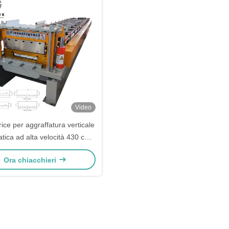
Video
ice per aggraffatura verticale
tica ad alta velocità 430 con
sione a pressione idraulica e
Ora chiacchieri
stampaggio a 14 file