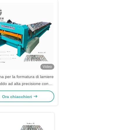
Video
a per la formatura di lamiere
eddo ad alta precisione con
a di controllo elettronico PLC
Ora chiacchieri
 lamiere ondulate per tetti