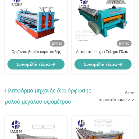
Βίντεο
Βίντεο
Οριζόντιο βαρέλι κυματοειδής
Αυτόματο Ψυχρό Σκληρό Πλάκα
εξοπλισμός σχηματισμού
Arc Machine With 7.5kw Servo
κυλίνδρων με έλεγχο PLC και
Motor 26 Sets Roll Forming
Συνομιλία τώρα
Συνομιλία τώρα
πλάτος κυλίνδρου 750mm-
1250mm
Πλατφόρμα μηχανής διαμόρφωσης
Δείτε
περισσότερων > >
ρολού μεγάλου υψομέτρου