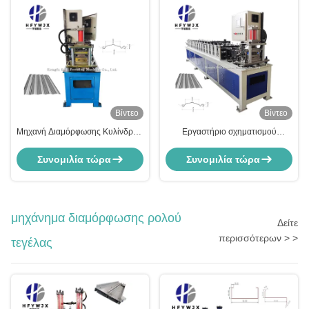
Βίντεο
Βίντεο
Μηχανή Διαμόρφωσης Κυλίνδρων
Εργαστήριο σχηματισμού
Αυτόματης Πόρτας Υψηλής
κυλίνδρων με σταθερές επιδόσεις
Ταχύτητας με Σύστημα Ελέγχου
6m/min
Συνομιλία τώρα
Συνομιλία τώρα
PLC και Πλάκα Τοίχου 16mm
μηχάνημα διαμόρφωσης ρολού
Δείτε
περισσότερων > >
τεγέλας