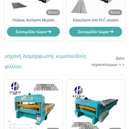
Βίντεο
Βίντεο
Πλήρως Αυτόματη Μηχανή
Ελεγχόμενο από PLC μηχανή
Διαμόρφωσης Κυλίνδρων
σχηματισμού κυλίνδρων με 22
Επένδυσης Τοίχου 22 Σειρών με
σειρές και υδραυλικά ψαλίδια
Συνομιλία τώρα
Συνομιλία τώρα
Έλεγχο PLC 4kw
μηχανή διαμόρφωσης κυματοειδούς
Δείτε
περισσότερων > >
φύλλου