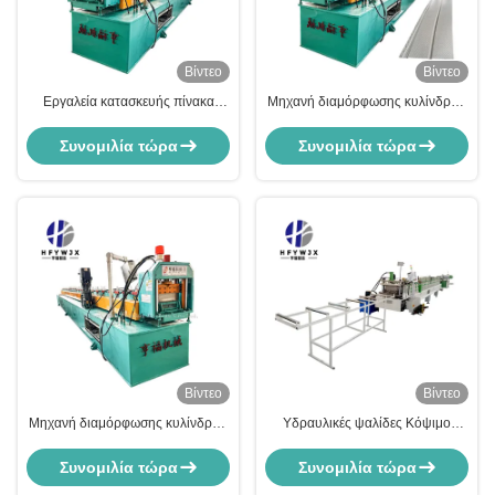
Βίντεο
Βίντεο
Εργαλεία κατασκευής πίνακα
Μηχανή διαμόρφωσης κυλίνδρων
ελέγχου τοίχου PLC 30 σειρές για
για πάνελ τοίχου υψηλής
φύλλα επένδυσης μετάλλου
ταχύτητας 15-20M/min 30 σειρών
Συνομιλία τώρα
Συνομιλία τώρα
για παραγωγή μεταλλικών φύλλων
επένδυσης
Βίντεο
Βίντεο
Μηχανή διαμόρφωσης κυλίνδρων
Υδραυλικές ψαλίδες Κόψιμο
με υψηλή ακρίβεια
τοίχου Εναλλακτικές μηχανές
Συνομιλία τώρα
Συνομιλία τώρα