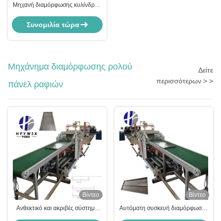
Μηχανή διαμόρφωσης κυλίνδρων
φωτοβολταϊκών αντισεισμικών
στηριγμάτων με υδραυλική κοπή
Συνομιλία τώρα
μετάδοσης με κιβώτιο ταχυτήτων
Μηχάνημα διαμόρφωσης ρολού
Δείτε
περισσότερων > >
πάνελ ραφιών
Βίντεο
Βίντεο
Ανθεκτικό και ακριβές σύστημα
Αυτόματη συσκευή διαμόρφωσης
αποθήκευσης Rack Roll Forming
κυλίνδρων για αποθηκευτικά