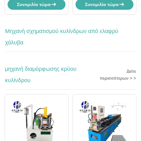
υψηλής ταχύτητας 430 με
Υψηλού Υψομέτρου με Ύψος
Συνομιλία τώρα
Συνομιλία τώρα
υδραυλική μετάδοση πίεσης και
Ανύψωσης 18,5μ, Χωρητικότητα
14 σειρές διαμόρφωσης
8τ και Υδραυλική Κίνηση για
Κατασκευή Χαλύβδινων
Κατασκευών
Μηχανή σχηματισμού κυλίνδρων από ελαφρύ
χάλυβα
μηχανή διαμόρφωσης κρύου
Δείτε
περισσότερων > >
κυλίνδρου