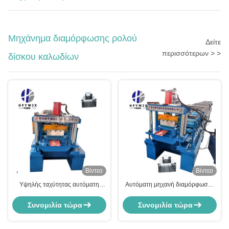
Μηχάνημα διαμόρφωσης ρολού
Δείτε
περισσότερων > >
δίσκου καλωδίων
Βίντεο
Βίντεο
Υψηλής ταχύτητας αυτόματη
Αυτόματη μηχανή διαμόρφωσης
τροχιά καλωδίων πρώην έλεγχος
κυλίνδρων καλωδίων PLC με
PLC για το σχηματισμό ακριβείας
τροχαλία αλυσίδας και κίνηση
Συνομιλία τώρα
Συνομιλία τώρα
αλυσίδας και μήτρα διάτρησης με
ψαλίδι