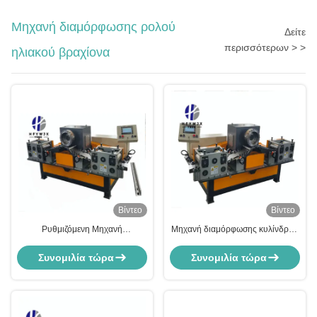
Μηχανή διαμόρφωσης ρολού
Δείτε
περισσότερων > >
ηλιακού βραχίονα
Βίντεο
Βίντεο
Ρυθμιζόμενη Μηχανή
Μηχανή διαμόρφωσης κυλίνδρων
Διαμόρφωσης Κυλίνδρων
βαρέως τύπου για πλαίσια
Φωτοβολταϊκών Βάσεων με
ηλιακών πάνελ για γρήγορη
Συνομιλία τώρα
Συνομιλία τώρα
Βιομηχανικό Υπολογιστή PLC
παραγωγή και εξοικονόμηση
Control για Ηλιακές Βάσεις
ενέργειας