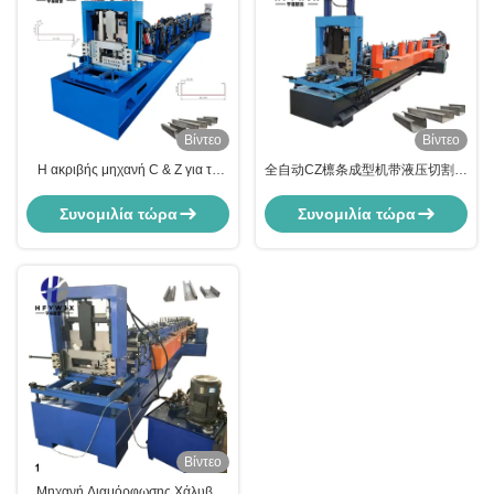
Βίντεο
Βίντεο
Η ακριβής μηχανή C & Z για το
全自动CZ檩条成型机带液压切割和
σχηματισμό Purlin σταθερή
PLC控制系统
υψηλή αντοχή στην παραγωγή
Συνομιλία τώρα
Συνομιλία τώρα
χάλυβα
Βίντεο
Μηχανή Διαμόρφωσης Χάλυβα