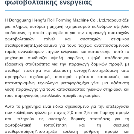
φωτοβολταϊκής ενέργειας
Η Dongguang Hengfu Roll Forming Machine Co., Ltd.παρουσιάζει
μια πλήρως αυτόματη μηχανή σχηματισμού κυλίνδρων υψηλών
επιδόσεων, η οποία προορίζεται για την παραγωγή συστοιχιών
φωτοβολταϊκών πάνελ και συστοιχιών σεισμικού
σταθεροποιητήΣχεδιασμένο για τους ταχέως αναπτυσσόμενους
τομείς ανανεώσιμων πηγών ενέργειας και κατασκευής, αυτό το
μηχάνημα συνδυάζει υψηλή ακρίβεια, υψηλή απόδοση,και
εξαιρετική σταθερότητα για την παραγωγή δομικών προφίλ με
σταθερή ποιότητα και αξιόπιστη αντοχήΥποστηριζόμενη από
προηγμένο σχεδιασμό, αυστηρά πρότυπα κατασκευής και
πατενταρισμένη τεχνολογία μεταφοράς,έχει γίνει μια αξιόπιστη
λύση παραγωγής για τους κατασκευαστές ηλιακών στηρίξεων και
τους παραγωγούς μεταλλικών προφίλ παγκοσμίως.
Αυτό το μηχάνημα είναι ειδικά σχεδιασμένο για την επεξεργασία
των κυλίνδρων φύλλα με πάχος 2,0 mm-2,5 mm,Παροχή προφίλ
που πληρούν τις αυστηρές δομικές απαιτήσεις για τη
φωτοβολταϊκή τοποθέτηση και τη σεισμική
σταθεροποίησηΥποστηρίζει ευέλικτη ρύθμιση προφίλ και