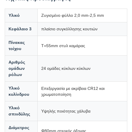
Υλικό
Ζυγισμένο φύλλο 2,0 mm-2,5 mm
Κεφάλαιο 3
πλαίσιο συγκόλλησης κουτιών
Πίνακας
T=55mm στυλ καμάρας
τοίχου
Αριθμός
ομάδων
24 ομάδες κύκλων κύκλων
ρόλων
Υλικό
Επεξεργασία με ακρίβεια CR12 και
κυλίνδρου
χρωματοποίηση
Υλικό
Υψηλής ποιότητας χάλυβα
σπινδύλης
Διάμετρος
Φ80mm στερεός άξονας