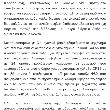
προσαρμογή, καθιστώντας το ιδανικό για συστήματα
φωτοβολταϊκών οροφών, εγκαταστάσεις ηλιακής ενέργειας στο
έδαφος και εφαρμογές σεισμικής ενίσχυσης.Η σταθερή διαδικασία
σχηματισμού με κρύο κύκλο διατηρεί την ακεραιότητα του υλικού,
διασφαλίζοντας ότι οι τελικές στήλες διαθέτουν εξαιρετική αντοχή
φορτίου, αντοχή στη διάβρωση και μακρά διάρκεια ζωής σε
εξωτερικά περιβάλλοντα.
Κατασκευασμένο με βιομηχανικά βαριά εξαρτήματα.το μηχάνημα
διαθέτει ένα ανθεκτικό πλαίσιο συγκολλημένο με κουτί και 55 mm
πλαίσια τοίχου τύπου τόξου για εξαιρετική ακαμψία και ελάχιστες
δονήσεις κατά τη λειτουργία υψηλών ταχυτήτωνΕίναι εξοπλισμένο
με 24 ομάδες κυριότερων κυλίνδρων σχηματισμού που
κατασκευάζονται από σκληρό χρωματοποιημένο χάλυβα CR12 με
ακριβή μηχανική επεξεργασία, μαζί με ένα φασόλι Φ80 mm
σφυρηλατημένο από σκληροποιημένο χάλυβα υψηλής ποιότητας
45 °.Το ενσωματωμένο κιβώτιο ταχυτήτων με ταχύτητες anti-
backlash εξασφαλίζει σταθερή, χωρίς άγχος λειτουργία και
ακρίβεια καθ' όλη τη διάρκεια της ζωής χωρίς συχνές ρυθμίσεις.
Όλη η γραμμή παραγωγής λειτουργεί με υψηλά
αυτοματοποιημένη ροή εργασίας, με υδραυλική αδιάλειπτη κοπή