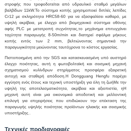
στροφής που τροφοδοτείται από υδραυλικό σταθμό μεγάλων
βαλβίδων 11kW.Το σύστημα κοπής χρησιμοποιεί διπλές λεπίδες
Cr12 με σκληρότητα HRC58-60 για να εξασφαλίσει καθαρό, με
υψηλή ακρίβεια, με έλεγχο από βιομηχανικό σύστημα οθόνης
αφής PLC με μετατροπή συχνότητας,το μηχάνημα επιτυγχάνει
ταχύτητα παραγωγής 8-50m/min και διατηρεί σφάλμα μήκους
κοπής εντός των 2 mm, βελτιώνοντας σημαντικά την
παραγωγικότητα μειώνοντας ταυτόχρονα το κόστος εργασίας.
Πιστοποιημένη από την SGS και κατασκευασμένη υπό αυστηρό
έλεγχο ποιότητας, αυτή η φωτοβολταϊκή και σεισμική μηχανή
σχηματισμού κυλίνδρων στηρίγματος προσφέρει εξαιρετική
αντοχή και σταθερή απόδοση.Η Dongguang Hengfu παρέχει
εγγύηση ενός έτους και τεχνική υποστήριξη για όλη τη ζωήΜε την
υψηλή της αποτελεσματικότητα, ακρίβεια και αξιοπιστία, ηΗ
μηχανή αυτή είναι μια οικονομικά αποδοτική και μελλοντική
επιλογή για επιχειρήσεις που επιδιώκουν την επέκταση της
παραγωγής υψηλής ποιότητας προϊόντων ηλιακής και σεισμικής
υποστήριξης..
Τεχνικές προδιαγραφές