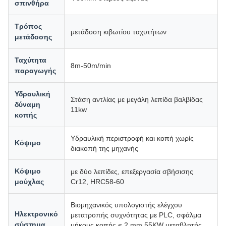
σπινθήρα
Τρόπος
μετάδοση κιβωτίου ταχυτήτων
μετάδοσης
Ταχύτητα
8m-50m/min
παραγωγής
Υδραυλική
Στάση αντλίας με μεγάλη λεπίδα βαλβίδας
δύναμη
11kw
κοπής
Υδραυλική περιστροφή και κοπή χωρίς
Κόψιμο
διακοπή της μηχανής
Κόψιμο
με δύο λεπίδες, επεξεργασία σβήσισης
μούχλας
Cr12, HRC58-60
Βιομηχανικός υπολογιστής ελέγχου
Ηλεκτρονικό
μετατροπής συχνότητας με PLC, σφάλμα
σύστημα
μήκους κοπής ≤ 2 mm 55KW μεταβλητής